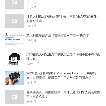
了
01 八月
【意大利抓龙虾修仙指南】去小河边“杀人夺宝”麻辣小
龙虾犯法吗？
04 八月
意大利查居留方法（警察局官网与按手印官网）
04 四月
🇮🇹在意大利发生汽车事故怎么办？小编手把手教你处
理过程
23 十二月
2026 意大利邮局黑卡 Postepay Evolution 终极指
南：办理流程、最新费用、用途与汇款回国教程
26 七月
花钱买头衔、回国割韭菜：为什么意大利华人商会在圈
里名声这么臭？
30 七月