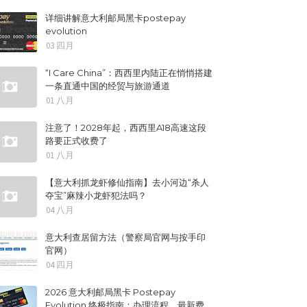
详细讲解意大利邮局黑卡postepay
evolution
03 四月
“I Care China”：西西里内陆正在悄悄搭建
一条直通中国的经贸与旅游通道
01 八月
注意了！2028年起，西西里A18高速这段
路要正式收费了
01 八月
【意大利抓龙虾修仙指南】去小河边“杀人
夺宝”麻辣小龙虾犯法吗？
04 八月
意大利查居留方法（警察局官网与按手印
官网）
04 四月
2026 意大利邮局黑卡 Postepay
Evolution 终极指南：办理流程、最新费