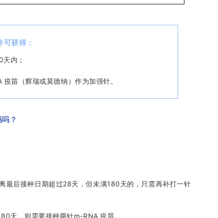
件可获得：
80天内；
A 疫苗（辉瑞或
莫德纳）
作为加强针。
码吗？
离最后接种日期超过28天，但未满180天的，只需再补打一针
0天，则需要接种两针m-RNA 疫苗。