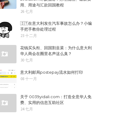
用、用途与汇款回国教程
26 七月
🇮🇹在意大利发生汽车事故怎么办？小编
手把手教你处理过程
23 十二月
花钱买头衔、回国割韭菜：为什么意大利
华人商会在圈里名声这么臭？
30 七月
意大利邮局postepay流水如何打印
08 十一月
关于 0039yidali.com：打造全意华人免
费、实用的信息互助社区
24 七月