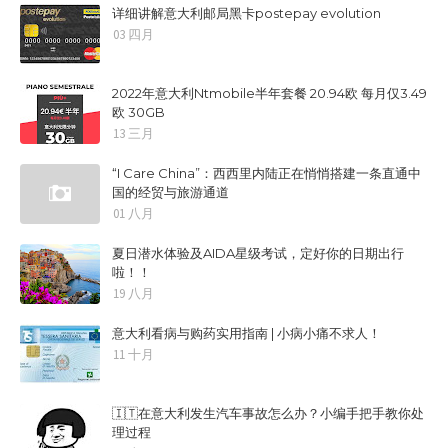
详细讲解意大利邮局黑卡postepay evolution
03 四月
2022年意大利Ntmobile半年套餐 20.94欧 每月仅3.49
欧 30GB
13 三月
“I Care China”：西西里内陆正在悄悄搭建一条直通中
国的经贸与旅游通道
01 八月
夏日潜水体验及AIDA星级考试，定好你的日期出行
啦！！
19 八月
意大利看病与购药实用指南 | 小病小痛不求人！
11 十月
🇮🇹在意大利发生汽车事故怎么办？小编手把手教你处
理过程