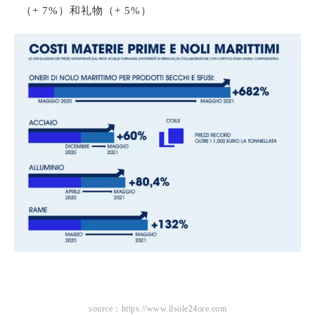
（+ 7%）和礼物（+ 5%）
source：https://www.ilsole24ore.com