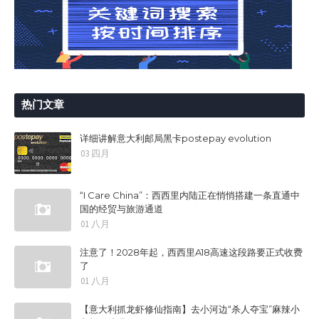
热门文章
详细讲解意大利邮局黑卡postepay evolution
03 四月
“I Care China”：西西里内陆正在悄悄搭建一条直通中
国的经贸与旅游通道
01 八月
注意了！2028年起，西西里A18高速这段路要正式收费
了
01 八月
【意大利抓龙虾修仙指南】去小河边“杀人夺宝”麻辣小