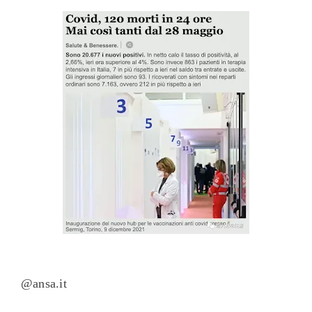
@
ansa.it