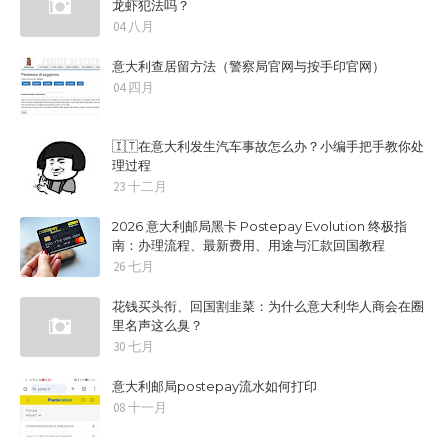
龙虾犯法吗？
04 八月
意大利查居留方法（警察局官网与按手印官网）
04 四月
🇮🇹在意大利发生汽车事故怎么办？小编手把手教你处
理过程
23 十二月
2026 意大利邮局黑卡 Postepay Evolution 终极指
南：办理流程、最新费用、用途与汇款回国教程
26 七月
花钱买头衔、回国割韭菜：为什么意大利华人商会在圈
里名声这么臭？
30 七月
意大利邮局postepay流水如何打印
08 十一月