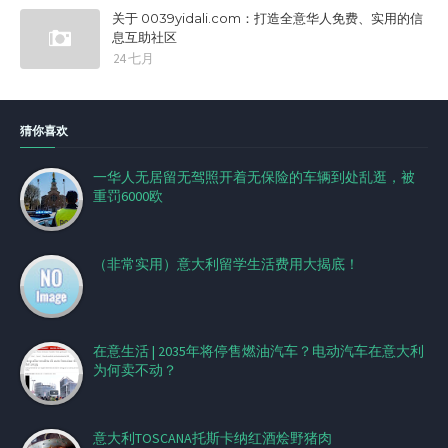
关于 0039yidali.com：打造全意华人免费、实用的信
息互助社区
24 七月
猜你喜欢
一华人无居留无驾照开着无保险的车辆到处乱逛，被
重罚6000欧
（非常实用）意大利留学生活费用大揭底！
在意生活 | 2035年将停售燃油汽车？电动汽车在意大利
为何卖不动？
意大利TOSCANA托斯卡纳红酒烩野猪肉