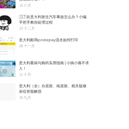
19 八月
🇮🇹在意大利发生汽车事故怎么办？小编
手把手教你处理过程
23 十二月
意大利邮局postepay流水如何打印
08 十一月
意大利看病与购药实用指南 | 小病小痛不求
人！
11 十月
意大利（全）办居留、续居留、相关疑难
杂症答疑解惑
16 九月