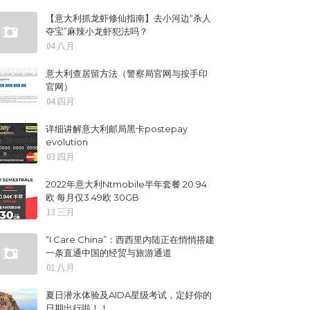
【意大利抓龙虾修仙指南】去小河边“杀人
夺宝”麻辣小龙虾犯法吗？
04 八月
意大利查居留方法（警察局官网与按手印
官网）
04 四月
详细讲解意大利邮局黑卡postepay
evolution
03 四月
2022年意大利Ntmobile半年套餐 20.94
欧 每月仅3.49欧 30GB
13 三月
“I Care China”：西西里内陆正在悄悄搭建
一条直通中国的经贸与旅游通道
01 八月
夏日潜水体验及AIDA星级考试，定好你的
日期出行啦！！