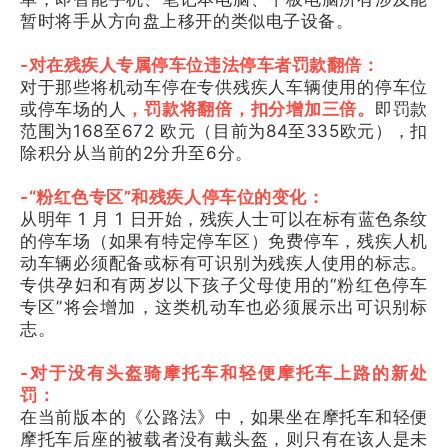
暂时将手从方向盘上移开的类似电子设备。
-对在残疾人专属停车位违法停车者罚款翻倍：
对于那些将机动车停在专供残疾人车辆使用的停车位
或停车场的人
，罚款将翻倍，扣分增加三倍。
即罚款
范围为168至672 欧元（目前为84至335欧元），扣
除积分从当前的2分升至6分。
-“粉红色专区”和残疾人停车位的变化：
从明年 1 月 1 日开始，残疾人士可以在标有蓝色条纹
的停车场（如果有特定停车区）免费停车，残疾人机
动车辆必须配备或标有可识别为残疾人使用的标志。
专供孕妇和有两岁以下孩子父母使用的“粉红色停车
专区”将会增加，这类机动车也必须展示出可识别标
志。
-对于没有头盔骑摩托车和轻便摩托车上路的新处
罚：
在当前版本的《公路法》中，如果坐在摩托车和轻便
摩托车后座的被载者没有戴头盔，则只有在该人是未