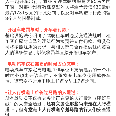
人一起开车出行，将被允许驾驶功率高达95马力的
车辆。对那些没有教练陪驾的人将给予最低430欧到
最高1731欧元的行政处罚，以及对车辆进行行政拘留
3个月的附带制裁。
-开租车吃罚单时，开车者付款：
基础设施法令明确了驾驶租车时违反交通法规时，租
车客户应对自己的违法行为负责并支付罚款。租赁公
司将按照规则的要求，与相关部门合作提供租约签署
人的详细信息，以便将罚单直接开给租车客户。
-电动汽车仅在需要的时候占位充电：
电动汽车在指定充电地点和车位上充满电后的一个小
时内必须离开该车位，不得将充电车位使用成停车
位。该禁令不适用于晚上11点至早上7点之间。
-让人行横道上准备过马路的人通过：
所有驾驶员不仅有义务让正在穿越人行横道（即斑马
线）的人安全通过，
还有义务让那些尚未走在人行横
道上，但有意走上人行横道穿越马路的行人们安全通
过。