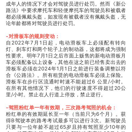
成年人的情况下才会对驾驶员进行处罚。然而《新公
路法》中要求摩托车和轻便摩托车的驾驶员和被载者
都必须佩戴头盔，如发现有被载者没有佩戴头盔，无
论年龄都将对驾驶员进行处罚。
-对滑板车的规则变动：
自2022年7月1日起，电动滑板车上必须配有转向
灯、刹车灯和两个轮子上的制动器，这都将成为强制
性要求。明年7月1日之后市面上贩售的新电动滑板月
车必须配备以上设备，其他在这之前已经售卖出去的
滑板车必须在2024年1月1日之前进行装备调整以符
合《公路法》。所有租赁的电动滑板车必须上保险。
滑板车在步行区流通时时速不能超过6 公里/小时。
在所有其他情况下，他们的行驶速度不得超过20公
里/小时。禁止在人行道上停放，禁止逆行。
-驾照粉红单一年有效期，三次路考驾照的机会：
粉红单的有效期延长至一年（当前只为6个月）。获
得B驾驶本的路考考试最多可以进行3次。新驾驶员
只要与一位年龄不超过65岁且持有驾照至少10年的