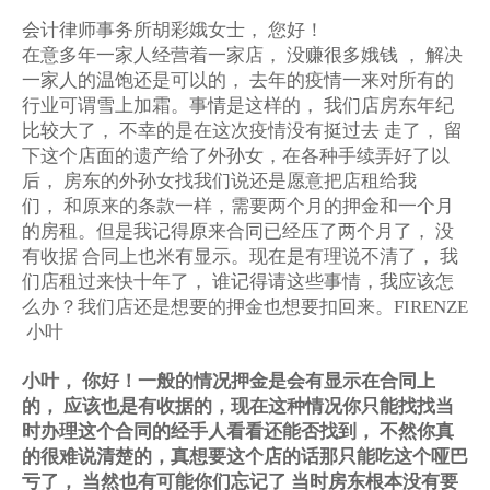
会计律师事务所胡彩娥女士，
您好！
在意多年一家人经营着一家店，
没赚很多娥钱
，
解决
一家人的温饱还是可以的，
去年的疫情一来对所有的
行业可谓雪上加霜。事情是这样的，
我们店房东年纪
比较大了，
不幸的是在这次疫情没有挺过去
走了，
留
下这个店面的遗产给了外孙女，在各种手续弄好了以
后，
房东的外孙女找我们说还是愿意把店租给我
们，
和原来的条款一样，需要两个月的押金和一个月
的房租。但是我记得原来合同已经压了两个月了，
没
有收据
合同上也米有显示。现在是有理说不清了，
我
们店租过来快十年了，
谁记得请这些事情，
我应该怎
么办？我们店还是想要的押金也想要扣回来。
FIRENZE
小叶
小叶，
你好！一般的情况押金是会有显示在合同上
的，
应该也是有收据的，现在这种情况你只能找找当
时办理这个合同的经手人看看还能否找到，
不然你真
的很难说清楚的，真想要这个店的话那只能吃这个哑巴
亏了，
当然也有可能你们忘记了
当时房东根本没有要