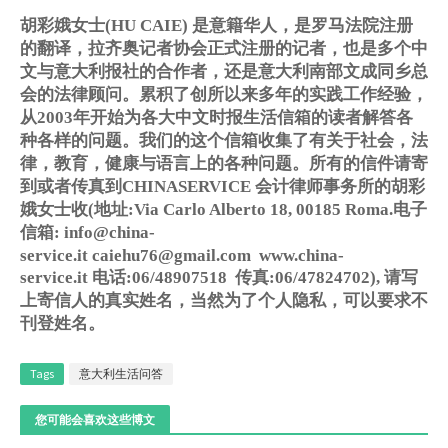
胡彩娥女士
(HU CAIE)
是意籍华人，是罗马法院注册
的翻译，拉齐奥记者协会正式注册的记者，也是多个中
文与意大利报社的合作者，还是意大利南部文成同乡总
会的法律顾问。累积了创所以来多年的实践工作经验，
从
2003
年开始为各大中文时报生活信箱的读者解答各
种各样的问题。我们的这个信箱收集了有关于社会，法
律，教育，健康与语言上的各种问题。所有的信件请寄
到或者传真到
CHINASERVICE
会计律师事务所的胡彩
娥女士收
(
地址
:Via Carlo Alberto 18, 00185 Roma.
电子
信箱
: info@china-
service.it caiehu76@gmail.com www.china-
service.it
电话
:06/48907518
传真
:06/47824702),
请写
上寄信人的真实姓名，当然为了个人隐私，可以要求不
刊登姓名。
Tags
意大利生活问答
您可能会喜欢这些博文