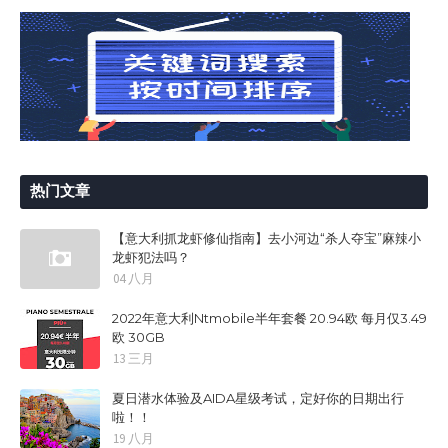
热门文章
【意大利抓龙虾修仙指南】去小河边“杀人夺宝”麻辣小
龙虾犯法吗？
04 八月
2022年意大利Ntmobile半年套餐 20.94欧 每月仅3.49
欧 30GB
13 三月
夏日潜水体验及AIDA星级考试，定好你的日期出行
啦！！
19 八月