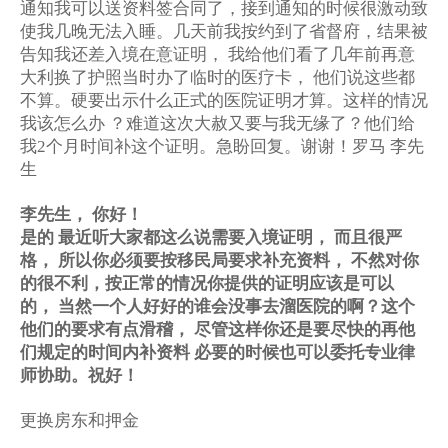
通知我可以送资料签合同了，接到通知的时候很激动致
使我几晚无法入睡。几天前我按约到了省督府，
结果被
告知我还差入境在意证明，
我给他们看了几年前再意
大利换了护照当时办了临时的医疗卡，
他们说这些都
不算。硬要出示什么正式的医院证明才算。这样的情况
我该怎么办
？难道这次大赦又要与我无缘了？他们给
我
个月时间补这个证明。急盼回复。谢谢！罗马
李先
2
生
李先生，
你好！
是的
最近听大家都这么说需要入境证明，
而且很严
格，
所以你必须要按移民局要求补充资料，
不然对你
的很不利，按正常的情况你提供的证明应该是可以
的，
当然一个人好好的谁会没事去溜医院的啊？这个
他们的要求有点滑稽，
尽管这样你还是要尽快的再他
们规定的时间内补资料
必要的时候也可以委托专业律
师协助。祝好！
更换房东和押金