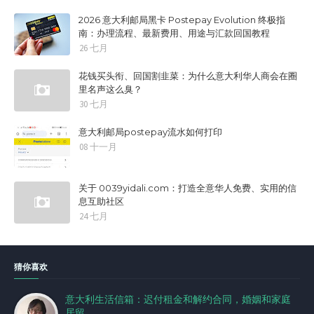
2026 意大利邮局黑卡 Postepay Evolution 终极指
南：办理流程、最新费用、用途与汇款回国教程
26 七月
花钱买头衔、回国割韭菜：为什么意大利华人商会在圈
里名声这么臭？
30 七月
意大利邮局postepay流水如何打印
08 十一月
关于 0039yidali.com：打造全意华人免费、实用的信
息互助社区
24 七月
猜你喜欢
意大利生活信箱：迟付租金和解约合同，婚姻和家庭
居留