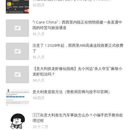
03 四月
“I Care China”：西西里内陆正在悄悄搭建一条直通中
国的经贸与旅游通道
01 八月
注意了！2028年起，西西里A18高速这段路要正式收费
了
01 八月
【意大利抓龙虾修仙指南】去小河边“杀人夺宝”麻辣小
龙虾犯法吗？
04 八月
意大利查居留方法（警察局官网与按手印官网）
04 四月
🇮🇹在意大利发生汽车事故怎么办？小编手把手教你处
理过程
23 十二月