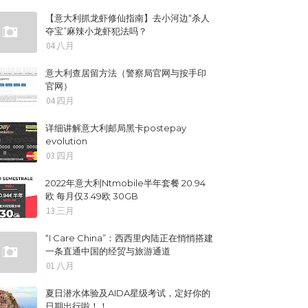
【意大利抓龙虾修仙指南】去小河边“杀人
夺宝”麻辣小龙虾犯法吗？
04 八月
意大利查居留方法（警察局官网与按手印
官网）
04 四月
详细讲解意大利邮局黑卡postepay
evolution
03 四月
2022年意大利Ntmobile半年套餐 20.94
欧 每月仅3.49欧 30GB
13 三月
“I Care China”：西西里内陆正在悄悄搭建
一条直通中国的经贸与旅游通道
01 八月
夏日潜水体验及AIDA星级考试，定好你的
日期出行啦！！