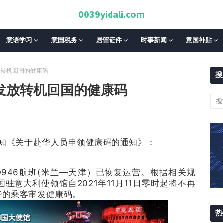
0039yidali.com
意语学习
意国税务
居留证件
时事新闻
意国补贴
放转机回国的健康码
搜
发放转机回国的健康码
通知《关于赴华人员申领健康码的通知》：
O946航班(米兰—天津）已恢复运营。根据相关规
意大利使领馆自2021年11月11日零时起将不再
华的乘客审发健康码。
热