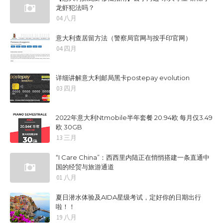
龙虾犯法吗？
04 八月
意大利查居留方法（警察局官网与按手印官网）
04 四月
详细讲解意大利邮局黑卡postepay evolution
03 四月
2022年意大利Ntmobile半年套餐 20.94欧 每月仅3.49
欧 30GB
13 三月
“I Care China”：西西里内陆正在悄悄搭建一条直通中
国的经贸与旅游通道
01 八月
夏日潜水体验及AIDA星级考试，定好你的日期出行
啦！！
19 八月