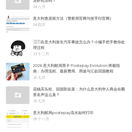
龙虾犯法吗？
04 八月
意大利查居留方法（警察局官网与按手印官网）
04 四月
🇮🇹在意大利发生汽车事故怎么办？小编手把手教你处
理过程
23 十二月
2026 意大利邮局黑卡 Postepay Evolution 终极指
南：办理流程、最新费用、用途与汇款回国教程
26 七月
花钱买头衔、回国割韭菜：为什么意大利华人商会在圈
里名声这么臭？
30 七月
意大利邮局postepay流水如何打印
08 十一月