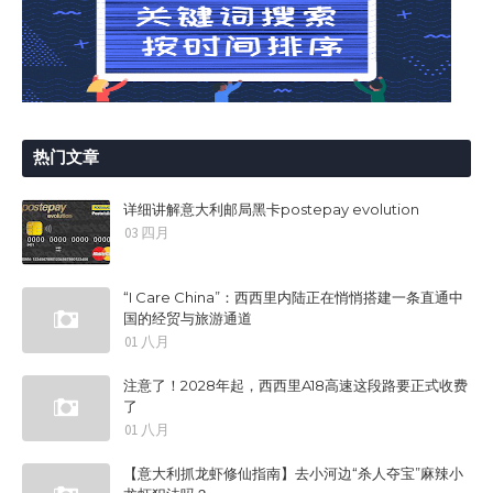
热门文章
详细讲解意大利邮局黑卡postepay evolution
03 四月
“I Care China”：西西里内陆正在悄悄搭建一条直通中
国的经贸与旅游通道
01 八月
注意了！2028年起，西西里A18高速这段路要正式收费
了
01 八月
【意大利抓龙虾修仙指南】去小河边“杀人夺宝”麻辣小