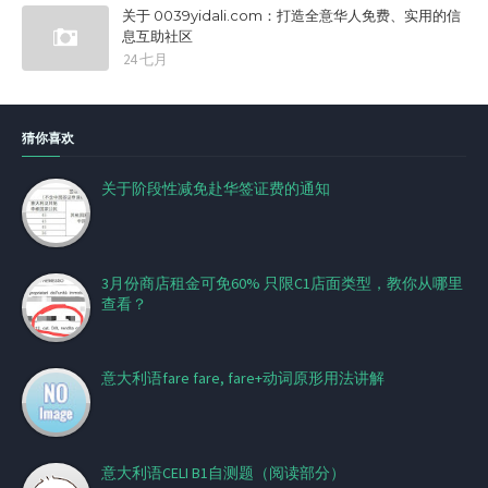
关于 0039yidali.com：打造全意华人免费、实用的信
息互助社区
24 七月
猜你喜欢
关于阶段性减免赴华签证费的通知
3月份商店租金可免60% 只限C1店面类型，教你从哪里
查看？
意大利语fare fare, fare+动词原形用法讲解
意大利语CELI B1自测题（阅读部分）