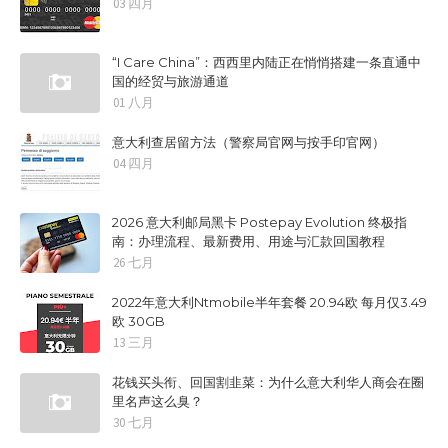
03 四月
“I Care China”：西西里内陆正在悄悄搭建一条直通中
国的经贸与旅游通道
01 八月
意大利查居留方法（警察局官网与按手印官网）
04 四月
2026 意大利邮局黑卡 Postepay Evolution 终极指
南：办理流程、最新费用、用途与汇款回国教程
26 七月
2022年意大利Ntmobile半年套餐 20.94欧 每月仅3.49
欧 30GB
13 三月
花钱买头衔、回国割韭菜：为什么意大利华人商会在圈
里名声这么臭？
30 七月