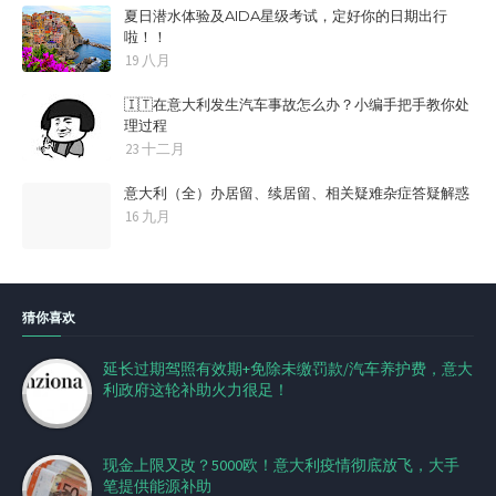
夏日潜水体验及AIDA星级考试，定好你的日期出行
啦！！
19 八月
🇮🇹在意大利发生汽车事故怎么办？小编手把手教你处
理过程
23 十二月
意大利（全）办居留、续居留、相关疑难杂症答疑解惑
16 九月
猜你喜欢
延长过期驾照有效期+免除未缴罚款/汽车养护费，意大
利政府这轮补助火力很足！
现金上限又改？5000欧！意大利疫情彻底放飞，大手
笔提供能源补助