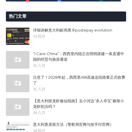
热门文章
详细讲解意大利邮局黑卡postepay evolution
03 四月
“I Care China”：西西里内陆正在悄悄搭建一条直通中
国的经贸与旅游通道
01 八月
注意了！2028年起，西西里A18高速这段路要正式收费
了
01 八月
【意大利抓龙虾修仙指南】去小河边“杀人夺宝”麻辣小
龙虾犯法吗？
04 八月
意大利查居留方法（警察局官网与按手印官网）
04 四月