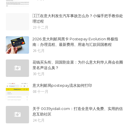
🇮🇹在意大利发生汽车事故怎么办？小编手把手教你处
理过程
23 十二月
2026 意大利邮局黑卡 Postepay Evolution 终极指
南：办理流程、最新费用、用途与汇款回国教程
26 七月
花钱买头衔、回国割韭菜：为什么意大利华人商会在圈
里名声这么臭？
30 七月
意大利邮局postepay流水如何打印
08 十一月
关于 0039yidali.com：打造全意华人免费、实用的信
息互助社区
24 七月