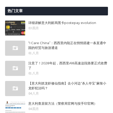
热门文章
详细讲解意大利邮局黑卡postepay evolution
03 四月
“I Care China”：西西里内陆正在悄悄搭建一条直通中
国的经贸与旅游通道
01 八月
注意了！2028年起，西西里A18高速这段路要正式收费
了
01 八月
【意大利抓龙虾修仙指南】去小河边“杀人夺宝”麻辣小
龙虾犯法吗？
04 八月
意大利查居留方法（警察局官网与按手印官网）
04 四月