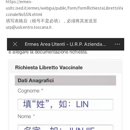
https://ermes-
usltc.ised.it/ermes/webgui/public/form/formRichiestaLibrettoVa
ccinaleNoSSN.xhtml
填写表格后（税号不是必填），必须将其发送至
urp@uslcentro.toscana.it .