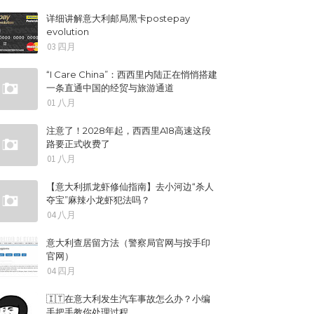
详细讲解意大利邮局黑卡postepay
evolution
03 四月
“I Care China”：西西里内陆正在悄悄搭建
一条直通中国的经贸与旅游通道
01 八月
注意了！2028年起，西西里A18高速这段
路要正式收费了
01 八月
【意大利抓龙虾修仙指南】去小河边“杀人
夺宝”麻辣小龙虾犯法吗？
04 八月
意大利查居留方法（警察局官网与按手印
官网）
04 四月
🇮🇹在意大利发生汽车事故怎么办？小编
手把手教你处理过程