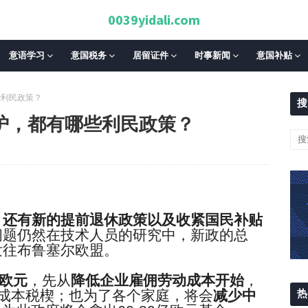
0039yidali.com
意语学习
意国税务
居留证件
时事新闻
意国补贴
些利民政策？
搜
炉，都有哪些利民政策？
，还有新的提前退休政策以及收紧国民补贴
问题仍然在技术人员的研究中，新政的总
发往布鲁塞尔欧盟。
欧元
，先从
降低企业雇佣劳动成本开始
，
热
成本税楔；也为了各个家庭，将会
减少中