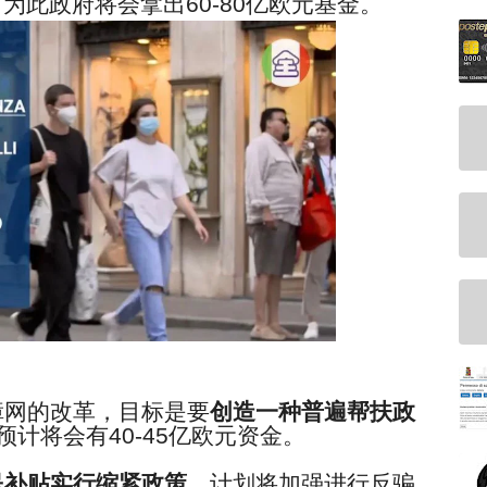
，为此政府将会拿出
60-80
亿欧元基金。
障网的改革，目标是要
创造一种普遍帮扶政
预计将会有
40-45
亿欧元资金。
民补贴实行缩紧政策
，计划将加强进行反骗