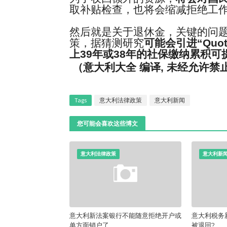
取补贴检查，也将会缩减拒绝工
然后就是关于退休金，关键的问
策，据猜测研究
可能会引进
“Quot
上
39
年或
38
年的社保缴纳累积可
（意大利大全 编译, 未经允许禁
Tags
意大利法律政策
意大利新闻
您可能会喜欢这些博文
意大利法律政策
意大利新
意大利新法案银行不能随意拒绝开户或
意大利税务
单方面销户了
被退回?