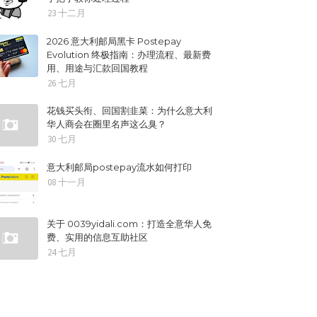
23 十二月
2026 意大利邮局黑卡 Postepay
Evolution 终极指南：办理流程、最新费
用、用途与汇款回国教程
26 七月
花钱买头衔、回国割韭菜：为什么意大利
华人商会在圈里名声这么臭？
30 七月
意大利邮局postepay流水如何打印
08 十一月
关于 0039yidali.com：打造全意华人免
费、实用的信息互助社区
24 七月