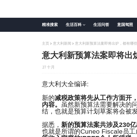
精准搜索
生活百科
生活问答
意国驾照
主页
意大利新闻
意大利新预算法案即将出炉，都有哪
意大利新预算法案即将出
27 十月
意大利大全编译:
新的
减税政策将先从工作方面开
内容。
虽然新预算法需要解决的
结，也就是预算计划草案将会被
据悉，
新的预算法案共涉及
230
亿
也就是所谓的
Cuneo Fiscale
员工