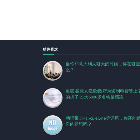
猜你喜欢
当你和意大利人聊天的时候，你在聊些
么？
重磅:拨款30亿欧!政府为遏制电费等上
的拼了!21天6000多名幼童感染
动词带上-la,-ci,-si,-ne等词尾，你还能
它的意思吗？