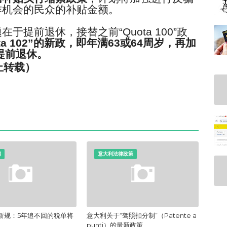
作机会的民众的补贴金额。
题在于提前退休，接替之前
“Quota 100”
政
a 102”
的新政，
即年满
63
或
64
周岁，再加
提前退休。
止转载）
闻
意大利法律政策
新规：5年追不回的税单将
意大利关于“驾照扣分制”（Patente a
punti）的最新政策