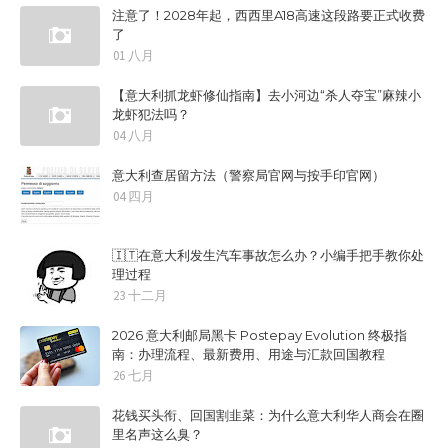
注意了！2028年起，西西里A18高速这段路要正式收费
了
01 八月
【意大利抓龙虾修仙指南】去小河边“杀人夺宝”麻辣小
龙虾犯法吗？
04 八月
意大利查居留方法（警察局官网与按手印官网）
04 四月
🇮🇹在意大利发生汽车事故怎么办？小编手把手教你处
理过程
23 十二月
2026 意大利邮局黑卡 Postepay Evolution 终极指
南：办理流程、最新费用、用途与汇款回国教程
26 七月
花钱买头衔、回国割韭菜：为什么意大利华人商会在圈
里名声这么臭？