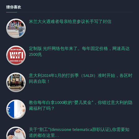
猜你喜欢
米兰大火遇难者母亲给意参议长手写了封信
定制版 光纤网络包年来了。每年固定价格，网速高达
2500兆
意大利2024年1月的打折季（SALDI）准时开始，各区时
间表自取！
教你每年白拿1000欧的“婴儿奖金”，你错过意大利的隐
藏福利了吗？
关于“割工”(dimissione telematica辞职认证),你需要知
道的都在这里…