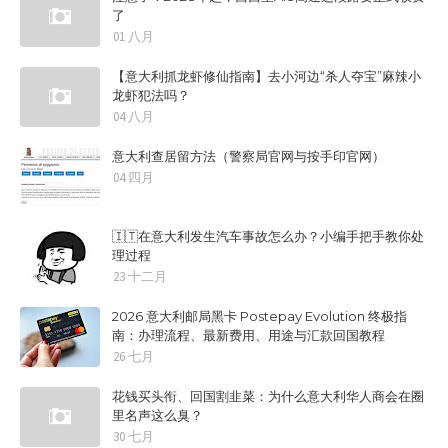
了
01 八月
【意大利抓龙虾修仙指南】去小河边“杀人夺宝”麻辣小
龙虾犯法吗？
04 八月
意大利查居留方法（警察局官网与按手印官网）
04 四月
🇮🇹在意大利发生汽车事故怎么办？小编手把手教你处
理过程
23 十二月
2026 意大利邮局黑卡 Postepay Evolution 终极指
南：办理流程、最新费用、用途与汇款回国教程
26 七月
花钱买头衔、回国割韭菜：为什么意大利华人商会在圈
里名声这么臭？
30 七月