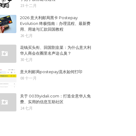
23 十二月
2026 意大利邮局黑卡 Postepay
Evolution 终极指南：办理流程、最新费
用、用途与汇款回国教程
26 七月
花钱买头衔、回国割韭菜：为什么意大利
华人商会在圈里名声这么臭？
30 七月
意大利邮局postepay流水如何打印
08 十一月
关于 0039yidali.com：打造全意华人免
费、实用的信息互助社区
24 七月