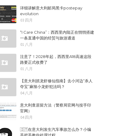
详细讲解意大利邮局黑卡postepay
evolution
03 四月
“I Care China”：西西里内陆正在悄悄搭建
一条直通中国的经贸与旅游通道
01 八月
注意了！2028年起，西西里A18高速这段
路要正式收费了
01 八月
【意大利抓龙虾修仙指南】去小河边“杀人
夺宝”麻辣小龙虾犯法吗？
04 八月
意大利查居留方法（警察局官网与按手印
官网）
04 四月
🇮🇹在意大利发生汽车事故怎么办？小编
手把手教你处理过程