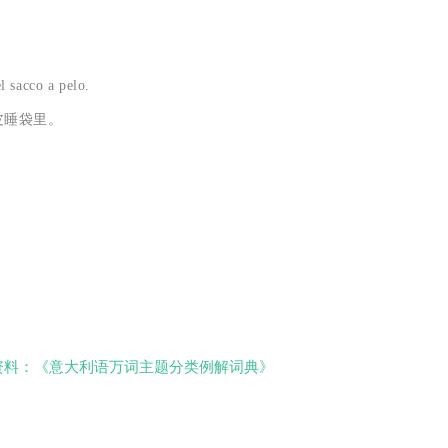
l sacco a pelo.
皮睡袋里。
资料：《意大利语万词主题分类例解词典》