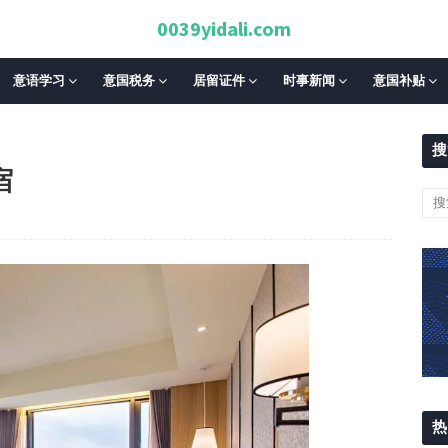
0039yidali.com
意语学习
意国税务
居留证件
时事新闻
意国补贴
搜
宿
热