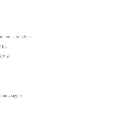
ure modernissime.
代化。
露营者
imo viaggio.