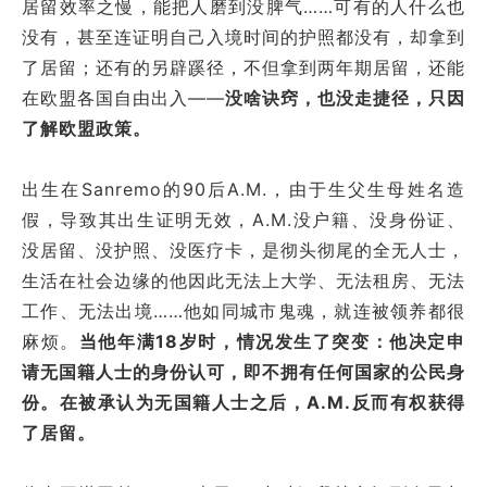
居留效率之慢，能把人磨到没脾气……可有的人什么也
没有，甚至连证明自己入境时间的护照都没有，却拿到
了居留；还有的另辟蹊径，不但拿到两年期居留，还能
在欧盟各国自由出入——
没啥诀窍，也没走捷径，只因
了解欧盟政策。
出生在Sanremo的90后A.M.，由于生父生母姓名造
假，导致其出生证明无效，A.M.没户籍、没身份证、
没居留、没护照、没医疗卡，是彻头彻尾的全无人士，
生活在社会边缘的他因此无法上大学、无法租房、无法
工作、无法出境……他如同城市鬼魂，就连被领养都很
麻烦。
当他年满18岁时，情况发生了突变：他决定申
请无国籍人士的身份认可，即不拥有任何国家的公民身
份。在被承认为无国籍人士之后，A.M.反而有权获得
了居留。