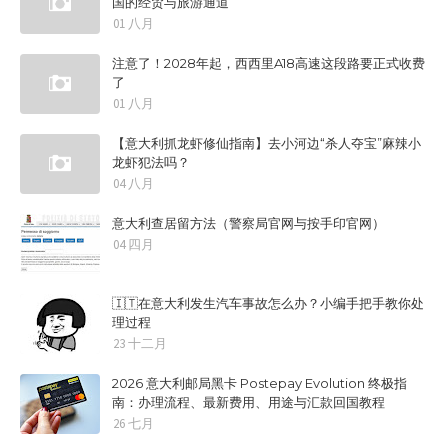
国的经贸与旅游通道
01 八月
注意了！2028年起，西西里A18高速这段路要正式收费
了
01 八月
【意大利抓龙虾修仙指南】去小河边“杀人夺宝”麻辣小
龙虾犯法吗？
04 八月
意大利查居留方法（警察局官网与按手印官网）
04 四月
🇮🇹在意大利发生汽车事故怎么办？小编手把手教你处
理过程
23 十二月
2026 意大利邮局黑卡 Postepay Evolution 终极指
南：办理流程、最新费用、用途与汇款回国教程
26 七月