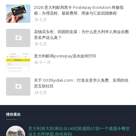
2026 意大利邮局黑卡 Postepay Evolution 终极指
南：办理流程、最新费用、用途与汇款回国教程
26 七月
花钱买头衔、回国割韭菜：为什么意大利华人商会在圈
里名声这么臭？
30 七月
意大利邮局postepay流水如何打印
08 十一月
关于 0039yidali.com：打造全意华人免费、实用的信
息互助社区
24 七月
猜你喜欢
意大利放大招:将出台140亿欧援助计划!一个难题令餐饮
业主大呼绝望,你也有吗