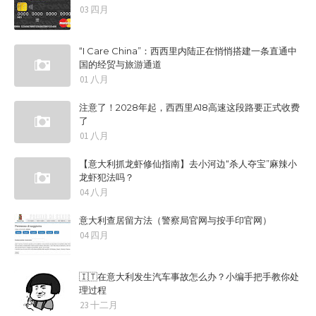
03 四月
“I Care China”：西西里内陆正在悄悄搭建一条直通中
国的经贸与旅游通道
01 八月
注意了！2028年起，西西里A18高速这段路要正式收费
了
01 八月
【意大利抓龙虾修仙指南】去小河边“杀人夺宝”麻辣小
龙虾犯法吗？
04 八月
意大利查居留方法（警察局官网与按手印官网）
04 四月
🇮🇹在意大利发生汽车事故怎么办？小编手把手教你处
理过程
23 十二月