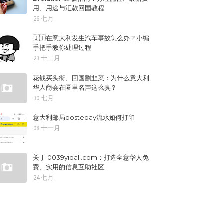
用、用途与汇款回国教程
26 七月
🇮🇹在意大利发生汽车事故怎么办？小编
手把手教你处理过程
23 十二月
花钱买头衔、回国割韭菜：为什么意大利
华人商会在圈里名声这么臭？
30 七月
意大利邮局postepay流水如何打印
08 十一月
关于 0039yidali.com：打造全意华人免
费、实用的信息互助社区
24 七月