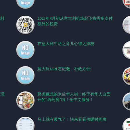
利
2025年4月初从意大利机场起飞将需多支付
额外的税费
在意大利生活之育儿心得之择校
意大利TARI 忘记缴，补救方针:
发现
卧虎藏龙的米兰华人街！终于有华人自己
开的“西药房”啦！全中文服务！
马上就有暖气了！快来看看供暖时间表