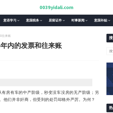
0039yidali.com
意语学习
意国税务
居留证件
时事新闻
意国补贴
和往来账
搜
5年内的发票和往来账
从有房有车的中产阶级，秒变没车没房的无产阶级；另
元。他们并非奸商，但受到的处罚却格外严厉。为何？
热