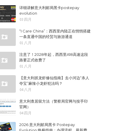
详细讲解意大利邮局黑卡postepay
evolution
03 四月
“I Care China”：西西里内陆正在悄悄搭建
一条直通中国的经贸与旅游通道
01 八月
注意了！2028年起，西西里A18高速这段
路要正式收费了
01 八月
【意大利抓龙虾修仙指南】去小河边“杀人
夺宝”麻辣小龙虾犯法吗？
04 八月
意大利查居留方法（警察局官网与按手印
官网）
04 四月
2026 意大利邮局黑卡 Postepay
Evolution 终极指南：办理流程、最新费