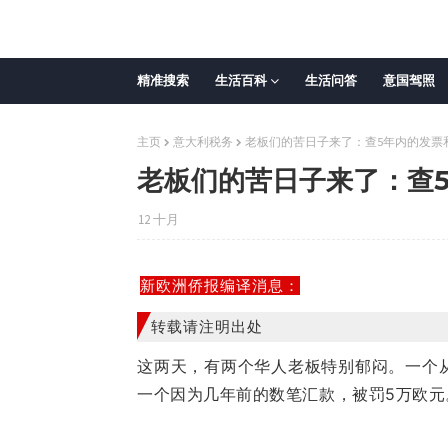
精准搜索
生活百科
生活问答
意国驾照
主页
意大利税务
老板们的苦日子来了：查5年内的发票
老板们的苦日子来了：查
12 十月
新欧洲侨报编译消息：
转载请注明出处
这两天，有两个华人老板特别郁闷。一个
一个因为几年前的数笔汇款，被罚5万欧