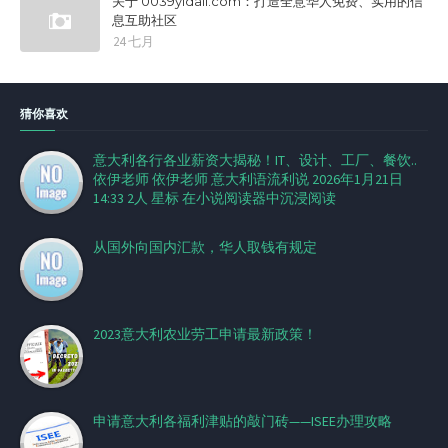
关于 0039yidali.com：打造全意华人免费、实用的信
息互助社区
24 七月
猜你喜欢
意大利各行各业薪资大揭秘！IT、设计、工厂、餐饮..
依伊老师 依伊老师 意大利语流利说 2026年1月21日
14:33 2人 星标 在小说阅读器中沉浸阅读
从国外向国内汇款，华人取钱有规定
2023意大利农业劳工申请最新政策！
申请意大利各福利津贴的敲门砖——ISEE办理攻略