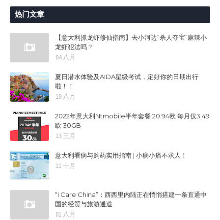
热门文章
【意大利抓龙虾修仙指南】去小河边“杀人夺宝”麻辣小
龙虾犯法吗？
04 八月
夏日潜水体验及AIDA星级考试，定好你的日期出行
啦！！
19 八月
2022年意大利Ntmobile半年套餐 20.94欧 每月仅3.49
欧 30GB
13 三月
意大利看病与购药实用指南 | 小病小痛不求人！
11 十月
“I Care China”：西西里内陆正在悄悄搭建一条直通中
国的经贸与旅游通道
01 八月