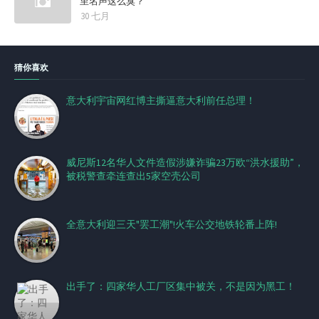
里名声这么臭？
30 七月
猜你喜欢
意大利宇宙网红博主撕逼意大利前任总理！
威尼斯12名华人文件造假涉嫌诈骗23万欧“洪水援助”，
被税警查牵连查出5家空壳公司
全意大利迎三天"罢工潮"!火车公交地铁轮番上阵!
出手了：四家华人工厂区集中被关，不是因为黑工！