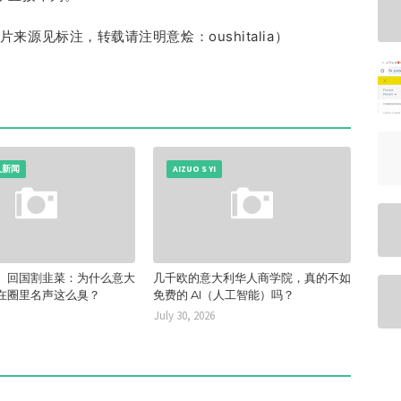
片来源见标注
，转载请注明意烩：oushitalia）
人新闻
AIZUO S YI
、回国割韭菜：为什么意大
几千欧的意大利华人商学院，真的不如
在圈里名声这么臭？
免费的 AI（人工智能）吗？
July 30, 2026