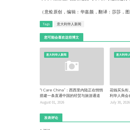
（意烩原创，编辑：华嘉颜，
翻译：莎莎
，
图
Tags
意大利华人新闻
您可能会喜欢这些博文
意大利华人新闻
意大利华
“I Care China”：西西里内陆正在悄悄
花钱买头衔
搭建一条直通中国的经贸与旅游通道
利华人商会
August 01, 2026
July 30, 2026
发表评论