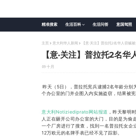
精准搜索
生活百科
生活问答
意国驾照
主页
意大利华人新闻
【意·关注】普拉托2名华人窃贼
【意·关注】普拉托2名华
09 十月
昨天（5日），普拉托宪兵逮捕2名年龄分别为
个办公室的门并企图入内实施盗窃，结果被宪
意大利Notiziediprato网站报道
，昨天黎明时
人正在砸开公司办公室的大门，目的是为偷
一个厂房进行了搜查，找到一名普拉托女企
12万欧元的名牌手表已经不见了踪影。