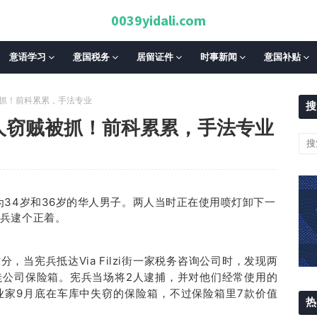
0039yidali.com
意语学习
意国税务
居留证件
时事新闻
意国补贴
被抓！前科累累，手法专业
搜
人窃贼被抓！前科累累，手法专业
34岁和36岁的华人男子。
两人当时正在使用喷灯卸下一
兵逮个正着。
分，当宪兵抵达Via Filzi街一家税务咨询公司时，发现两
走公司保险箱。宪兵当场将2人逮捕，并对他们经常使用的
业家9月底在车库中失窃的保险箱，不过保险箱里7款价值
热