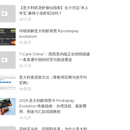
【意大利抓龙虾修仙指南】去小河边“杀人
夺宝”麻辣小龙虾犯法吗？
04 八月
详细讲解意大利邮局黑卡postepay
evolution
03 四月
“I Care China”：西西里内陆正在悄悄搭建
一条直通中国的经贸与旅游通道
01 八月
意大利查居留方法（警察局官网与按手印
官网）
04 四月
2026 意大利邮局黑卡 Postepay
Evolution 终极指南：办理流程、最新费
用、用途与汇款回国教程
26 七月
花钱买头衔、回国割韭菜：为什么意大利