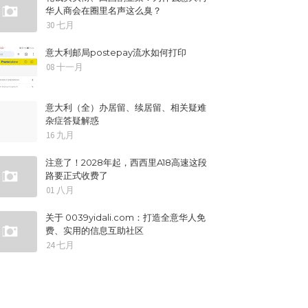
华人商会在圈里名声这么臭？
30 七月
意大利邮局postepay流水如何打印
08 十一月
意大利（全）办居留、续居留、相关疑难
杂症答疑解惑
16 九月
注意了！2028年起，西西里A18高速这段
路要正式收费了
01 八月
关于 0039yidali.com：打造全意华人免
费、实用的信息互助社区
24 七月