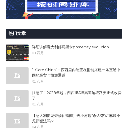
热门文章
详细讲解意大利邮局黑卡postepay evolution
03 四月
“I Care China”：西西里内陆正在悄悄搭建一条直通中
国的经贸与旅游通道
01 八月
注意了！2028年起，西西里A18高速这段路要正式收费
了
01 八月
【意大利抓龙虾修仙指南】去小河边“杀人夺宝”麻辣小
龙虾犯法吗？
04 八月