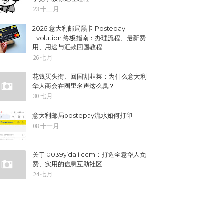
23 十二月
2026 意大利邮局黑卡 Postepay
Evolution 终极指南：办理流程、最新费
用、用途与汇款回国教程
26 七月
花钱买头衔、回国割韭菜：为什么意大利
华人商会在圈里名声这么臭？
30 七月
意大利邮局postepay流水如何打印
08 十一月
关于 0039yidali.com：打造全意华人免
费、实用的信息互助社区
24 七月