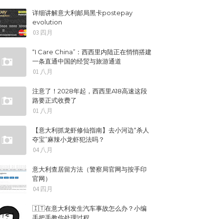
详细讲解意大利邮局黑卡postepay
evolution
03 四月
“I Care China”：西西里内陆正在悄悄搭建
一条直通中国的经贸与旅游通道
01 八月
注意了！2028年起，西西里A18高速这段
路要正式收费了
01 八月
【意大利抓龙虾修仙指南】去小河边“杀人
夺宝”麻辣小龙虾犯法吗？
04 八月
意大利查居留方法（警察局官网与按手印
官网）
04 四月
🇮🇹在意大利发生汽车事故怎么办？小编
手把手教你处理过程