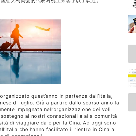
i）以及中国意大利商会的代表对机上乘客予以了欢迎。
organizzato quest’anno in partenza dall’Italia,
ese di luglio. Già a partire dallo scorso anno la
amente impegnata nell’organizzazione dei voli
o sostegno ai nostri connazionali e alla comunità
sità di viaggiare da e per la Cina. Ad oggi sono
all’Italia che hanno facilitato il rientro in Cina a