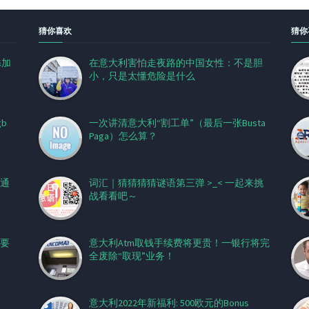
猜你喜欢
猜你
添加
在意大利害怕走夜路的中国女性：不是胆
小，只是太懂危险是什么
gb
一次讲清意大利“割工单”（最后一张Busta
Paga）怎么算？
通
词汇｜猜猜猜猜谜语第三弹 >_< 一起来挑
战看看吧～
要
意大利Atm取钱手续费将更贵！一银行将完
全废除“取现”业务！
意大利2022年新福利: 500欧元的Bonus