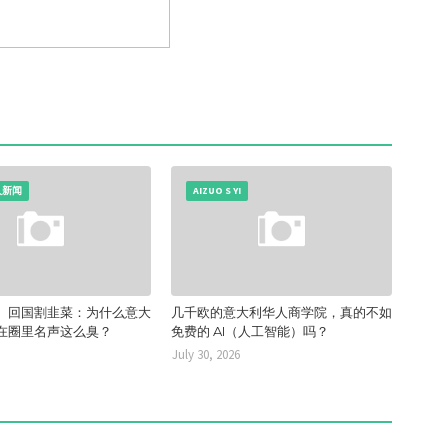
人新闻
AIZUO S YI
、回国割韭菜：为什么意大
几千欧的意大利华人商学院，真的不如
在圈里名声这么臭？
免费的 AI（人工智能）吗？
July 30, 2026