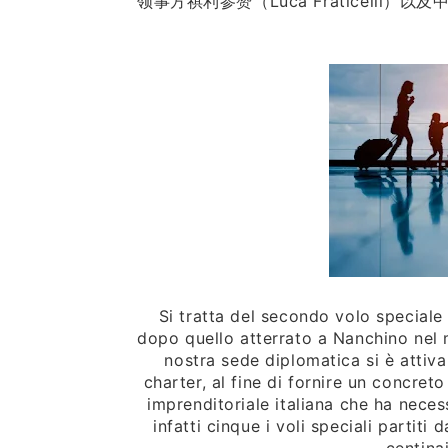
领事方祺利参赞（Luca Fraticell
Si tratta del secondo volo speciale 
dopo quello atterrato a Nanchino nel m
nostra sede diplomatica si è attiv
charter, al fine di fornire un concret
imprenditoriale italiana che ha neces
infatti cinque i voli speciali partiti d