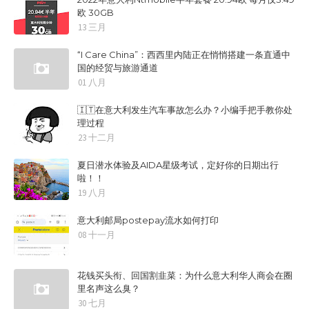
欧 30GB
13 三月
“I Care China”：西西里内陆正在悄悄搭建一条直通中
国的经贸与旅游通道
01 八月
🇮🇹在意大利发生汽车事故怎么办？小编手把手教你处
理过程
23 十二月
夏日潜水体验及AIDA星级考试，定好你的日期出行
啦！！
19 八月
意大利邮局postepay流水如何打印
08 十一月
花钱买头衔、回国割韭菜：为什么意大利华人商会在圈
里名声这么臭？
30 七月