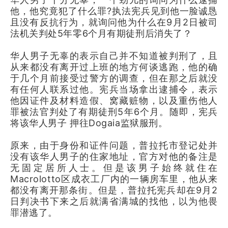
他，他究竟犯了什么罪?执法宪兵见到他一脸诚恳
且没有反抗行为，就询问他为什么在9月2日被司
法机关判处5年零6个月有期徒刑后消失了？
华人男子无辜的表示自己并不知道被判刑了，且
从来都没有离开过上班的地方何谈逃跑，他的确
于几个月前接受过警方的调查，但在那之后就没
有任何人联系过他。宪兵当场拿出逮捕令，表示
他因证件及材料造假、窝藏赃物，以及重伤他人
罪被法官判处了有期徒刑5年6个月。随即，宪兵
将该华人男子 押往Dogaia监狱服刑。
原来，由于身份和证件问题，普拉托市登记处并
没有该华人男子的住家地址，官方对他的备注是
无固定居所人士。但是该男子始终就住在
Macrolotto区成衣工厂内的一辆房车里，他从来
都没有离开那条街。但是，普拉托宪兵却在9月2
日判决书下来之后就满省满城的找他，以为他畏
罪潜逃了。