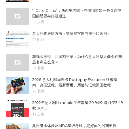
“I Care China”：西西里内陆正在悄悄搭建一条直通中
国的经贸与旅游通道
01 八月
意大利查居留方法（警察局官网与按手印官网）
04 四月
花钱买头衔、回国割韭菜：为什么意大利华人商会在圈
里名声这么臭？
30 七月
2026 意大利邮局黑卡 Postepay Evolution 终极指
南：办理流程、最新费用、用途与汇款回国教程
26 七月
2022年意大利Ntmobile半年套餐 20.94欧 每月仅3.49
欧 30GB
13 三月
夏日潜水体验及AIDA星级考试，定好你的日期出行