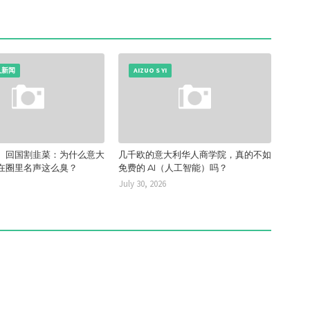
人新闻
AIZUO S YI
、回国割韭菜：为什么意大
几千欧的意大利华人商学院，真的不如
在圈里名声这么臭？
免费的 AI（人工智能）吗？
July 30, 2026