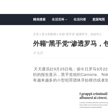
精准搜索
生活百科
生活问答
意国驾照
主页
意大利新闻
外籍"黑手党"渗透罗马，包括华人
外籍"黑手党"渗透罗马，
27 九月
天天通讯社9月25日电：
据今日罗马9月2
织的报告显示，黑手党组织Camorra、'Ndra
有越来越多的小型犯罪团体开始模仿或者