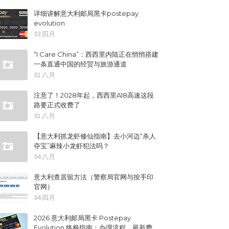
详细讲解意大利邮局黑卡postepay
evolution
03 四月
“I Care China”：西西里内陆正在悄悄搭建
一条直通中国的经贸与旅游通道
01 八月
注意了！2028年起，西西里A18高速这段
路要正式收费了
01 八月
【意大利抓龙虾修仙指南】去小河边“杀人
夺宝”麻辣小龙虾犯法吗？
04 八月
意大利查居留方法（警察局官网与按手印
官网）
04 四月
2026 意大利邮局黑卡 Postepay
Evolution 终极指南：办理流程、最新费