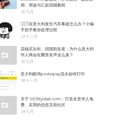
用、用途与汇款回国教程
26 七月
🇮🇹在意大利发生汽车事故怎么办？小编
手把手教你处理过程
23 十二月
花钱买头衔、回国割韭菜：为什么意大利
华人商会在圈里名声这么臭？
30 七月
意大利邮局postepay流水如何打印
08 十一月
关于 0039yidali.com：打造全意华人免
费、实用的信息互助社区
24 七月