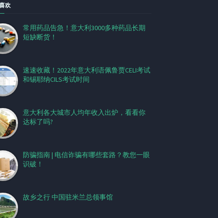
喜欢
常用药品告急！意大利3000多种药品长期
短缺断货！
速速收藏！2022年意大利语佩鲁贾CELI考试
和锡耶纳CILS考试时间
意大利各大城市人均年收入出炉，看看你
达标了吗?
防骗指南 | 电信诈骗有哪些套路？教您一眼
识破！
故乡之行 中国驻米兰总领事馆