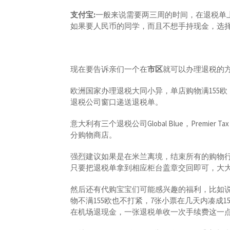
支付宝
:
一般来说需要两三周的时间，在退税单
如果要人民币的同学，而且不想手持现金，选
现在要告诉亲们一个在
市区
就可以办理退税的
欧洲国家办理退税大同小异，单店购物满155
退税公司窗口递送退税单。
意大利有三个退税公司Global Blue，Premier Tax
分购物商店。
强烈建议如果是在米兰离境，结束所有的购物
只要把退税单拿到相应柜台盖章交回即可，大
然后还有代购宝宝们可能感兴趣的福利，比如说Rinas
物不满155欧也不打紧，7张小票在几天内凑成
在机场退现金，一张退税单收一次手续费这一