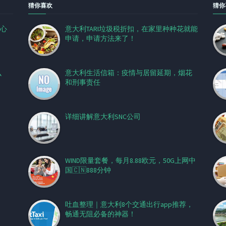
猜你喜欢
猜你
心
意大利TARI垃圾税折扣，在家里种种花就能
申请，申请方法来了！
么
意大利生活信箱：疫情与居留延期，烟花
和刑事责任
详细讲解意大利SNC公司
WIND限量套餐，每月8.88欧元，50G上网中
国🇨🇳888分钟
吐血整理｜意大利8个交通出行app推荐，
畅通无阻必备的神器！