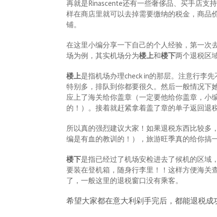
再就是Rinascente还有一些奢侈品、买手店支
样在商店里就可以去掉需要缴纳的税金，商品
铺。
在这里小编分享一下自己的个人经验，第一次去机
场为例，其实机场分为
楼上
和
楼下
两个退税区
楼上
是指机场办理check in的那层。注意
特别多，排队到你都要很久。然后一般情况下
应上了海关给你盖章（一定要他给你盖章，小
的！）。接着就赶紧拿着盖了章的单子返回退
所以真的强烈建议大家！如果退税东西比较多
编是有血的教训的！），旅游旺季真的给你搞
楼下
是指已经过了机场安检进去了候机的区域
要装在登机箱，随身行李里！！这样方便海关
了，一般这里的退税窗口没有乘客。
希望大家都在意大利剁手完后，都能退税成