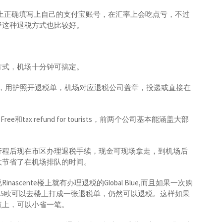
上正确填写上自己的支付宝账号，在汇率上会吃点亏，不过
择这种退税方式也比较好。
方式，机场十分钟可搞定。
欧，用护照开退税单，机场对应退税公司盖章，投递或直接在
 Free和tax refund for tourists，前两个公司基本能涵盖大部
行程后现在市区办理退税手续，现金可现场拿走，到机场后
大节省了在机场排队的时间。
cente楼上就有办理退税的Global Blue,而且如果一次购
155欧可以去楼上打成一张退税单，仍然可以退税。这样如果
点上，可以小省一笔。