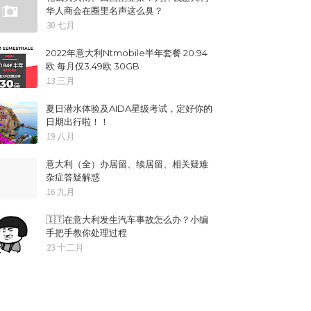
华人商会在圈里名声这么臭？
30 七月
2022年意大利Ntmobile半年套餐 20.94
欧 每月仅3.49欧 30GB
13 三月
夏日潜水体验及AIDA星级考试，定好你的
日期出行啦！！
19 八月
意大利（全）办居留、续居留、相关疑难
杂症答疑解惑
16 九月
🇮🇹在意大利发生汽车事故怎么办？小编
手把手教你处理过程
23 十二月