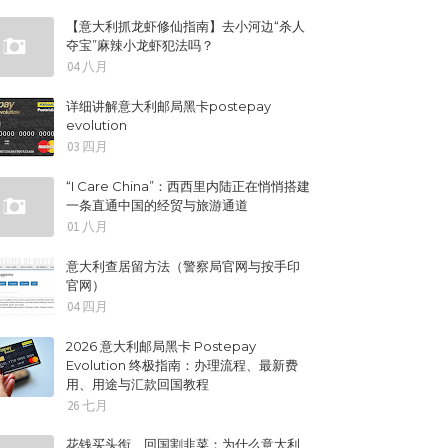
【意大利抓龙虾修仙指南】去小河边“杀人
夺宝”麻辣小龙虾犯法吗？
04 八月
详细讲解意大利邮局黑卡postepay
evolution
03 四月
“I Care China”：西西里内陆正在悄悄搭建
一条直通中国的经贸与旅游通道
01 八月
意大利查居留方法（警察局官网与按手印
官网）
04 四月
2026 意大利邮局黑卡 Postepay
Evolution 终极指南：办理流程、最新费
用、用途与汇款回国教程
26 七月
花钱买头衔、回国割韭菜：为什么意大利