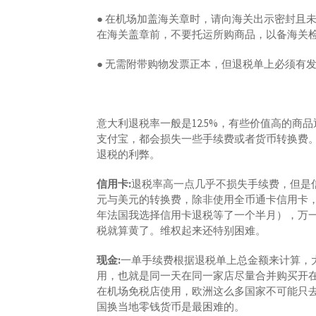
● 在机场加盖海关章时，请向海关出示密封且
在海关盖章前，不要托运所购商品，以备海关
● 无需附带购物发票正本，但退税单上必须有
意大利退税率一般是12.5%，有些价值高的
支付宝，都会损失一些手续费或者货币转换费。
退税的利弊。
信用卡:
退税率高一点几乎不损失手续费，但是
元与美元的转换费，除非使用全币通卡信用卡
年法国我选择信用卡退税等了一个半月），万
税就算黄了。维权起来还特别困难。
现金:
一单手续费根据退税单上总金额来计算，大
用，也就是同一天在同一家店尽量合并购买开
在机场免税店使用，欧洲这么多国家不可能只
国换当地零钱货币是最困难的。