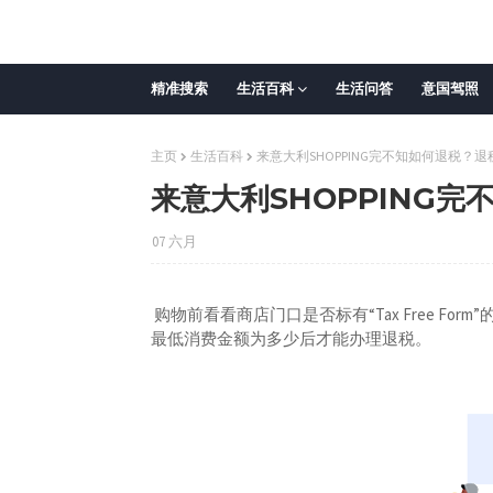
精准搜索
生活百科
生活问答
意国驾照
主页
生活百科
来意大利SHOPPING完不知如何退税？
来意大利SHOPPING
07 六月
购物前看看商店门口是否标有“Tax Free F
最低消费金额为多少后才能办理退税。