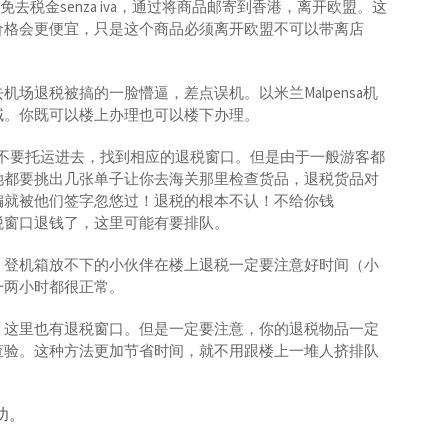
持免去税金senza iva，通过将商品邮寄到香港，离开欧盟。这
价格会更便宜，只是这个商品必须离开欧盟不可以带离店
场退税被搞的一脸懵逼，差点误机。以米兰Malpensa机
域。你既可以楼上办理也可以楼下办理。
行李先不要托运进去，找到相应的退税窗口。但是由于一般游客都
她都要挑出几张单子让你去海关那里检查货品，退税货品对
编就被他们签字忽悠过！退税的根本不认！不给你钱
税窗口退钱了，这里可能有要排队。
，登机箱放不下的小伙伴在楼上退税一定要注意好时间（小
一两小时都很正常。
，这里也有退税窗口。但是一定要注意，你的退税物品一定
查验。这种方法更加节省时间，就不用跟楼上一堆人挤排队
功。