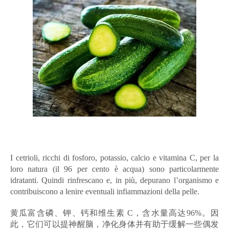
I cetrioli, ricchi di fosforo, potassio, calcio e vitamina C, per la
loro natura (il 96 per cento è acqua) sono particolarmente
idratanti. Quindi rinfrescano e, in più, depurano l’organismo e
contribuiscono a lenire eventuali infiammazioni della pelle.
黄瓜富含磷、钾、钙和维生素 C，含水量高达96%。因
此，它们可以提神醒脑，净化身体并有助于缓解一些偶发