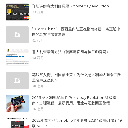
详细讲解意大利邮局黑卡postepay evolution
03 四月
“I Care China”：西西里内陆正在悄悄搭建一条直通中
国的经贸与旅游通道
01 八月
意大利查居留方法（警察局官网与按手印官网）
04 四月
花钱买头衔、回国割韭菜：为什么意大利华人商会在圈
里名声这么臭？
30 七月
2026 意大利邮局黑卡 Postepay Evolution 终极指
南：办理流程、最新费用、用途与汇款回国教程
26 七月
2022年意大利Ntmobile半年套餐 20.94欧 每月仅3.49
欧 30GB