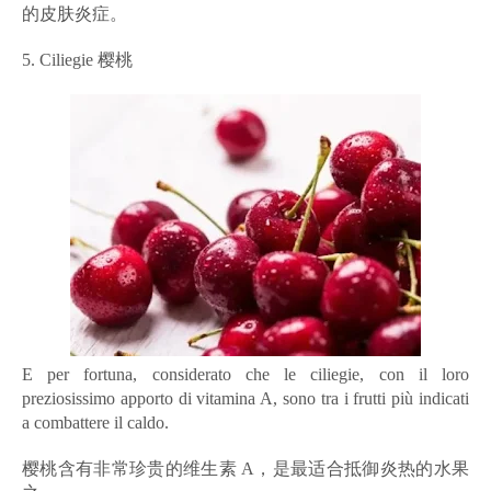
的皮肤炎症。
5. Ciliegie 樱桃
E per fortuna, considerato che le ciliegie, con il loro
preziosissimo apporto di vitamina A, sono tra i frutti più indicati
a combattere il caldo.
樱桃含有非常珍贵的维生素 A，是最适合抵御炎热的水果