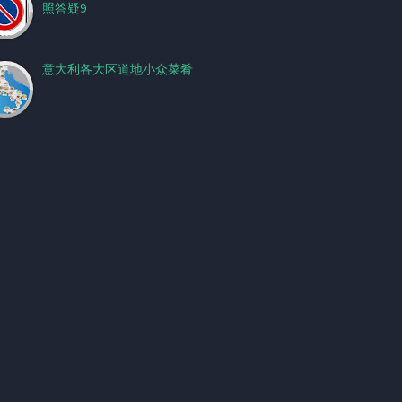
照答疑9
意大利各大区道地小众菜肴