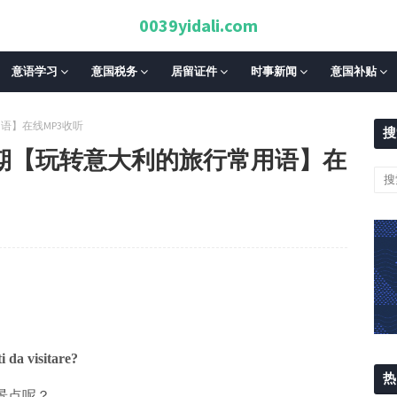
0039yidali.com
意语学习
意国税务
居留证件
时事新闻
意国补贴
语】在线MP3收听
搜
期【玩转意大利的旅行常用语】在
ti da visitare?
热
景点呢？