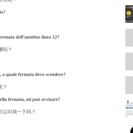
elo?
fermata dell’autobus linea 12?
哪吗？
o, a quale fermata devo scendere?
呢？
ella fermata, mi può avvisare?
可以叫我一下吗？