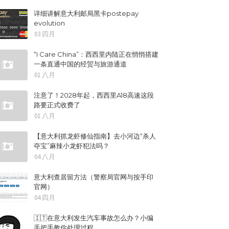
详细讲解意大利邮局黑卡postepay
evolution
03 四月
“I Care China”：西西里内陆正在悄悄搭建
一条直通中国的经贸与旅游通道
01 八月
注意了！2028年起，西西里A18高速这段
路要正式收费了
01 八月
【意大利抓龙虾修仙指南】去小河边“杀人
夺宝”麻辣小龙虾犯法吗？
04 八月
意大利查居留方法（警察局官网与按手印
官网）
04 四月
🇮🇹在意大利发生汽车事故怎么办？小编
手把手教你处理过程