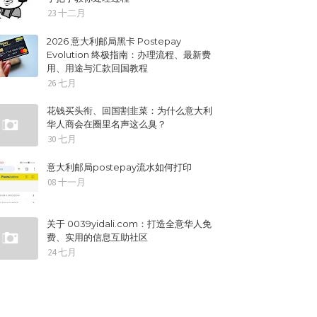
23 十二月
2026 意大利邮局黑卡 Postepay
Evolution 终极指南：办理流程、最新费
用、用途与汇款回国教程
26 七月
花钱买头衔、回国割韭菜：为什么意大利
华人商会在圈里名声这么臭？
30 七月
意大利邮局postepay流水如何打印
08 十一月
关于 0039yidali.com：打造全意华人免
费、实用的信息互助社区
24 七月