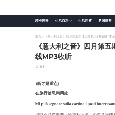
精准搜索
生活百科
生活问答
意国驾照
主页
《意大利之音》四月第五期【玩转意大利的旅行常用
《意大利之音》四月第五
线MP3收听
11 五月
(听才是重点)
在旅行信息询问处
Mi può segnare sulla cartina i posti interessan
您能不能在地图上给我标记出几个有意思的