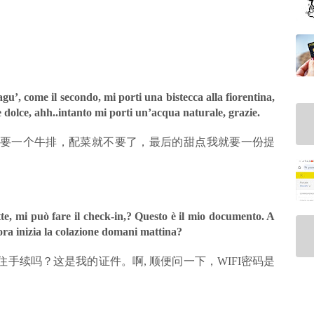
agu’, come il secondo, mi porti una bistecca alla fiorentina,
 dolce, ahh..intanto mi porti un’acqua naturale, grazie.
要一个牛排，配菜就不要了，最后的甜点我就要一份提
e, mi può fare il check-in,? Questo è il mio documento. A
 ora inizia la colazione domani mattina?
手续吗？这是我的证件。啊, 顺便问一下，WIFI密码是