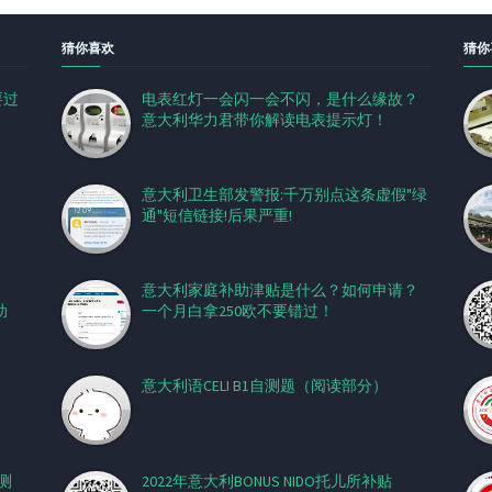
猜你喜欢
猜你
要过
电表红灯一会闪一会不闪，是什么缘故？
意大利华力君带你解读电表提示灯！
意大利卫生部发警报:千万别点这条虚假"绿
通"短信链接!后果严重!
意大利家庭补助津贴是什么？如何申请？
助
一个月白拿250欧不要错过！
意大利语CELI B1自测题（阅读部分）
测
2022年意大利BONUS NIDO托儿所补贴