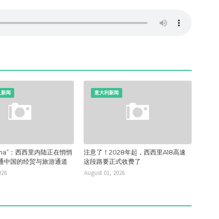
人新闻
意大利新闻
 China”：西西里内陆正在悄悄
注意了！2028年起，西西里A18高速
通中国的经贸与旅游通道
这段路要正式收费了
026
August 01, 2026