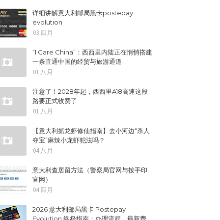
详细讲解意大利邮局黑卡postepay
evolution
03 四月
“I Care China”：西西里内陆正在悄悄搭建
一条直通中国的经贸与旅游通道
01 八月
注意了！2028年起，西西里A18高速这段
路要正式收费了
01 八月
【意大利抓龙虾修仙指南】去小河边“杀人
夺宝”麻辣小龙虾犯法吗？
04 八月
意大利查居留方法（警察局官网与按手印
官网）
04 四月
2026 意大利邮局黑卡 Postepay
Evolution 终极指南：办理流程、最新费