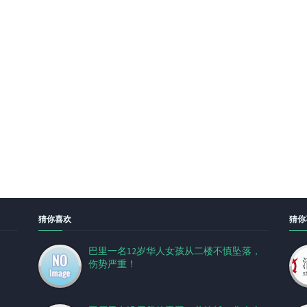
猜你喜欢
猜你
巴里一名12岁华人女孩从二楼不慎坠落，
伤势严重！