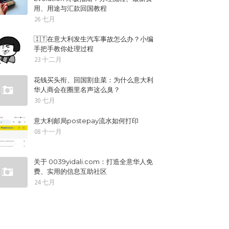
用、用途与汇款回国教程
26 七月
🇮🇹在意大利发生汽车事故怎么办？小编
手把手教你处理过程
23 十二月
花钱买头衔、回国割韭菜：为什么意大利
华人商会在圈里名声这么臭？
30 七月
意大利邮局postepay流水如何打印
08 十一月
关于 0039yidali.com：打造全意华人免
费、实用的信息互助社区
24 七月