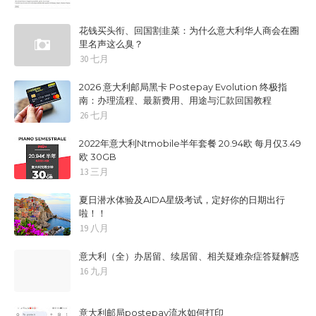
花钱买头衔、回国割韭菜：为什么意大利华人商会在圈
里名声这么臭？
30 七月
2026 意大利邮局黑卡 Postepay Evolution 终极指
南：办理流程、最新费用、用途与汇款回国教程
26 七月
2022年意大利Ntmobile半年套餐 20.94欧 每月仅3.49
欧 30GB
13 三月
夏日潜水体验及AIDA星级考试，定好你的日期出行
啦！！
19 八月
意大利（全）办居留、续居留、相关疑难杂症答疑解惑
16 九月
意大利邮局postepay流水如何打印