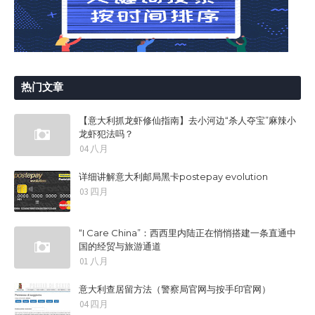
热门文章
【意大利抓龙虾修仙指南】去小河边“杀人夺宝”麻辣小
龙虾犯法吗？
04 八月
详细讲解意大利邮局黑卡postepay evolution
03 四月
“I Care China”：西西里内陆正在悄悄搭建一条直通中
国的经贸与旅游通道
01 八月
意大利查居留方法（警察局官网与按手印官网）
04 四月