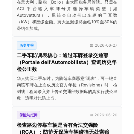
在意大利，路税（Bollo）由大区税务局管辖。只需在
ACI 平台输入车牌号并选择车辆类型（如
Autovettura），系统会自动带出车辆的千瓦数
（kW）和应缴金额。跨大区漏缴将面临10%至30%的
滞纳金加成。
历史年检
📅 2026-06-27
二手车防调表核心：通过车牌登录交通部
（Portale dell'Automobilista）查询历史年
检公里数
华人购买二手车时，为防范车商恶意“调表”，可一键查
询该车牌在上次或历次官方年检（Revisione）时，检
测线工程师录入并上传至交通部数据库的真实行驶公里
数，透明对比防上当。
保险与抵押
📅 2026-06-20
检查路边停靠车辆是否有合法交强险
（RCA）：防范无保险车辆碰撞无处索赔