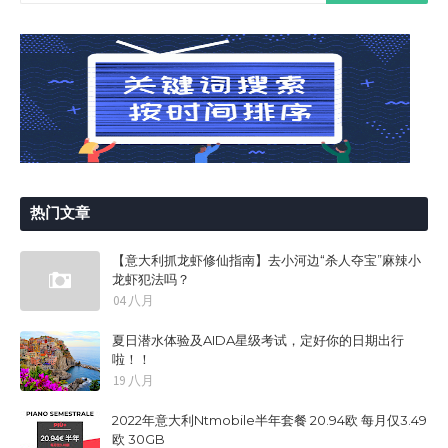
热门文章
【意大利抓龙虾修仙指南】去小河边“杀人夺宝”麻辣小
龙虾犯法吗？
04 八月
夏日潜水体验及AIDA星级考试，定好你的日期出行
啦！！
19 八月
2022年意大利Ntmobile半年套餐 20.94欧 每月仅3.49
欧 30GB