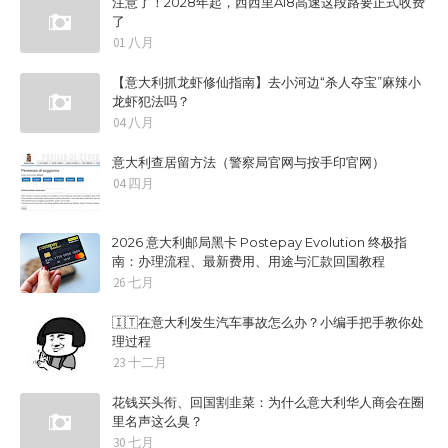
注意了！2028年起，西西里A18高速这段路要正式收费
了
01 八月
【意大利抓龙虾修仙指南】去小河边“杀人夺宝”麻辣小
龙虾犯法吗？
04 八月
意大利查居留方法（警察局官网与按手印官网）
04 四月
2026 意大利邮局黑卡 Postepay Evolution 终极指
南：办理流程、最新费用、用途与汇款回国教程
26 七月
🇮🇹在意大利发生汽车事故怎么办？小编手把手教你处
理过程
23 十二月
花钱买头衔、回国割韭菜：为什么意大利华人商会在圈
里名声这么臭？
30 七月