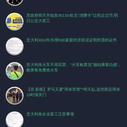
意政府明天开始发382.50 欧元“消费卡”让民众过节;明
日公交大罢工
意大利2022年办理ISEE家庭经济状况证明所需的证件
意大利坐火车不用买票，“火车检票员”煽动乘客白嫖，
教乘客免费坐火车
【意·新规】罗马又要"周末宵禁"?明天起,这些商店周末
22时须关门
意大利各企业复工注意事项