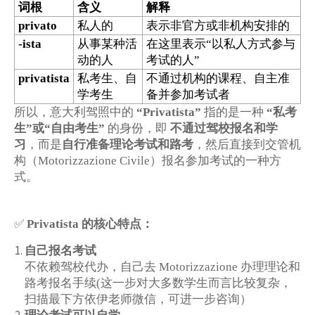
词根
含义
解释
私人的
表示非官方或非机构安排的
privato
从事某种活
在这里表示
以私人方式参与
-ista
“
动的人
考试的人
”
私考生、自
不通过机构的课程、自主准
privatista
学考生
备并参加考试者
所以，意大利驾照中的
“Privatista”
指的是一种
“私考
生”或“自由考生”
的身份，即
不通过驾校报名和学
习
，而是
自行准备理论考试和路考
，然后直接到交管机
构（Motorizzazione Civile）报名参加考试的一种方
式。
✅
Privatista 的核心特点：
自己报名考试
不依赖驾校代办，自己去 Motorizzazione 办理理论和
路考报名手续(这一步对大多数学生而言比较复杂，
扫描最下方依伊老师微信，可进一步咨询）