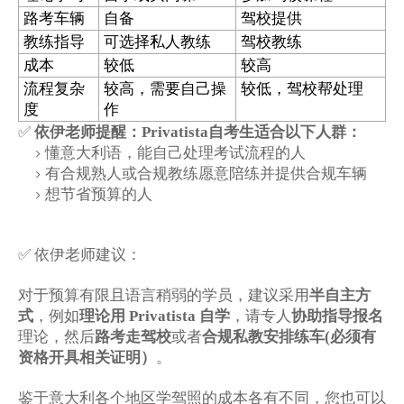
路考车辆
自备
驾校提供
教练指导
可选择私人教练
驾校教练
成本
较低
较高
流程复杂
较高，需要自己操
较低，驾校帮处理
度
作
✅
依伊老师提醒：Privatista自考生适合以下人群：
懂意大利语，能自己处理考试流程的人
有合规熟人或合规教练愿意陪练并提供合规车辆
想节省预算的人
✅ 依伊老师建议：
对于预算有限且语言稍弱的学员，建议采用
半自主方
式
，例如
理论用 Privatista 自学
，请专人
协助指导报名
理论，然后
路考走驾校
或者
合规私教安排练车(必须有
资格开具相关证明）
。
鉴于意大利各个地区学驾照的成本各有不同，您也可以