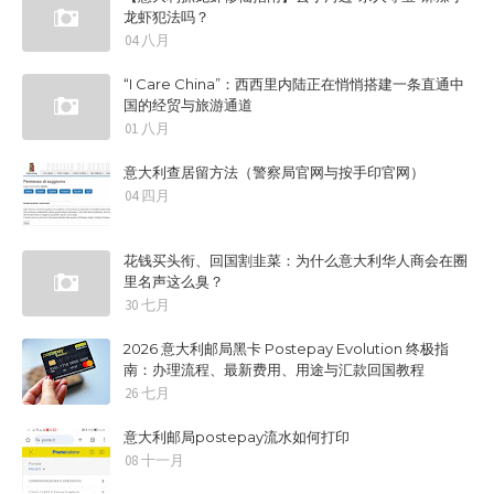
龙虾犯法吗？
04 八月
“I Care China”：西西里内陆正在悄悄搭建一条直通中
国的经贸与旅游通道
01 八月
意大利查居留方法（警察局官网与按手印官网）
04 四月
花钱买头衔、回国割韭菜：为什么意大利华人商会在圈
里名声这么臭？
30 七月
2026 意大利邮局黑卡 Postepay Evolution 终极指
南：办理流程、最新费用、用途与汇款回国教程
26 七月
意大利邮局postepay流水如何打印
08 十一月