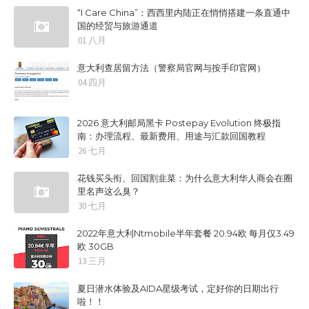
“I Care China”：西西里内陆正在悄悄搭建一条直通中
国的经贸与旅游通道
01 八月
意大利查居留方法（警察局官网与按手印官网）
04 四月
2026 意大利邮局黑卡 Postepay Evolution 终极指
南：办理流程、最新费用、用途与汇款回国教程
26 七月
花钱买头衔、回国割韭菜：为什么意大利华人商会在圈
里名声这么臭？
30 七月
2022年意大利Ntmobile半年套餐 20.94欧 每月仅3.49
欧 30GB
13 三月
夏日潜水体验及AIDA星级考试，定好你的日期出行
啦！！