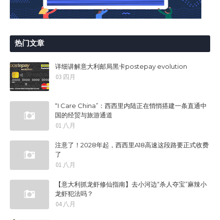
热门文章
详细讲解意大利邮局黑卡postepay evolution
03 四月
“I Care China”：西西里内陆正在悄悄搭建一条直通中
国的经贸与旅游通道
01 八月
注意了！2028年起，西西里A18高速这段路要正式收费
了
01 八月
【意大利抓龙虾修仙指南】去小河边“杀人夺宝”麻辣小
龙虾犯法吗？
04 八月