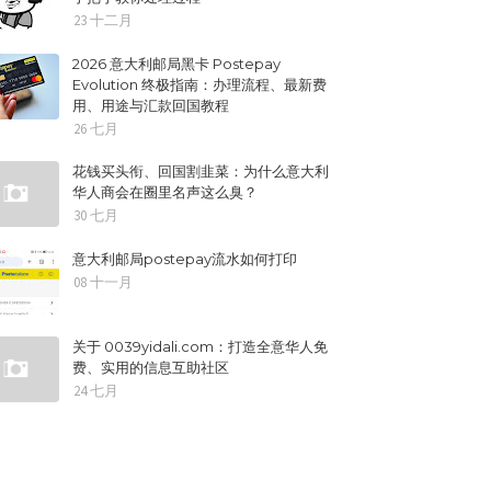
23 十二月
2026 意大利邮局黑卡 Postepay
Evolution 终极指南：办理流程、最新费
用、用途与汇款回国教程
26 七月
花钱买头衔、回国割韭菜：为什么意大利
华人商会在圈里名声这么臭？
30 七月
意大利邮局postepay流水如何打印
08 十一月
关于 0039yidali.com：打造全意华人免
费、实用的信息互助社区
24 七月