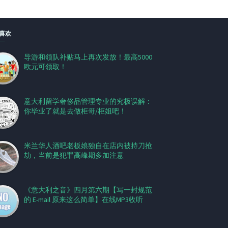
喜欢
导游和领队补贴马上再次发放！最高5000
欧元可领取！
意大利留学奢侈品管理专业的究极误解：
你毕业了就是去做柜哥/柜姐吧！
米兰华人酒吧老板娘独自在店内被持刀抢
劫，当前是犯罪高峰期多加注意
《意大利之音》四月第六期【写一封规范
的 E-mail 原来这么简单】在线MP3收听