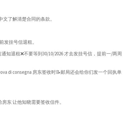
成中文了解清楚合同的条款。
天前发挂号信退租。
前通知退租❌不要等到30/10/2026 才去发挂号信，提前一/两周
 prova di consegna 房东签收时📝邮局还会给你们发一个回执单
给房东 让他知晓需要签收信件。