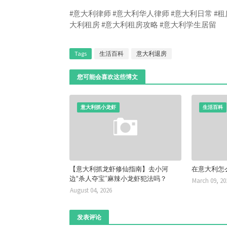
#意大利律师 #意大利华人律师 #意大利日常 #租
大利租房 #意大利租房攻略 #意大利学生居留
Tags
生活百科
意大利退房
您可能会喜欢这些博文
意大利抓小龙虾
生活百科
【意大利抓龙虾修仙指南】去小河
在意大利怎
边“杀人夺宝”麻辣小龙虾犯法吗？
March 09, 20
August 04, 2026
发表评论