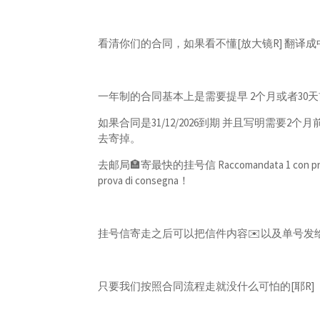
看清你们的合同，如果看不懂[放大镜R] 翻译
一年制的合同基本上是需要提早 2个月或者30
如果合同是31/12/2026到期 并且写明需要2个月
去寄掉。
去邮局🏣寄最快的挂号信 Raccomandata 1 con
prova di consegna！
挂号信寄走之后可以把信件内容✉️以及单号发
只要我们按照合同流程走就没什么可怕的[耶R]