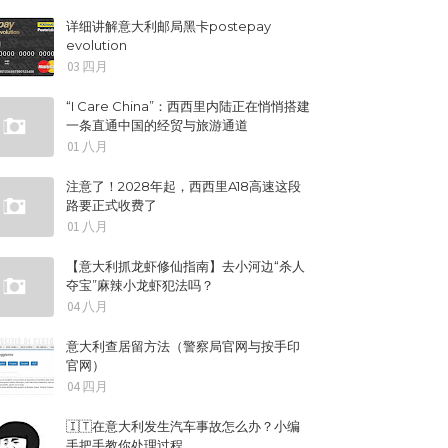
详细讲解意大利邮局黑卡postepay
evolution
03 四月
“I Care China”：西西里内陆正在悄悄搭建
一条直通中国的经贸与旅游通道
01 八月
注意了！2028年起，西西里A18高速这段
路要正式收费了
01 八月
【意大利抓龙虾修仙指南】去小河边“杀人
夺宝”麻辣小龙虾犯法吗？
04 八月
意大利查居留方法（警察局官网与按手印
官网）
04 四月
🇮🇹在意大利发生汽车事故怎么办？小编
手把手教你处理过程