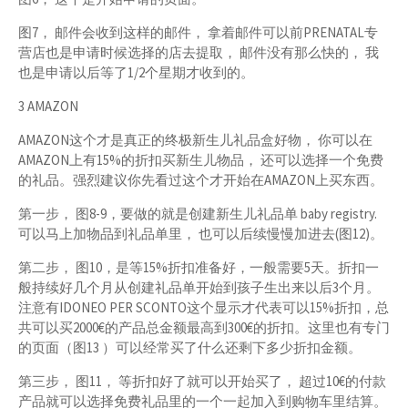
图7， 邮件会收到这样的邮件， 拿着邮件可以前PRENATAL专
营店也是申请时候选择的店去提取， 邮件没有那么快的， 我
也是申请以后等了1/2个星期才收到的。
3 AMAZON
AMAZON这个才是真正的终极新生儿礼品盒好物， 你可以在
AMAZON上有15%的折扣买新生儿物品， 还可以选择一个免费
的礼品。强烈建议你先看过这个才开始在AMAZON上买东西。
第一步， 图8-9，要做的就是创建新生儿礼品单 baby registry.
可以马上加物品到礼品单里， 也可以后续慢慢加进去(图12)。
第二步， 图10，是等15%折扣准备好，一般需要5天。折扣一
般持续好几个月从创建礼品单开始到孩子生出来以后3个月。
注意有IDONEO PER SCONTO这个显示才代表可以15%折扣，总
共可以买2000€的产品总金额最高到300€的折扣。这里也有专门
的页面（图13 ）可以经常买了什么还剩下多少折扣金额。
第三步， 图11， 等折扣好了就可以开始买了， 超过10€的付款
产品就可以选择免费礼品里的一个一起加入到购物车里结算。