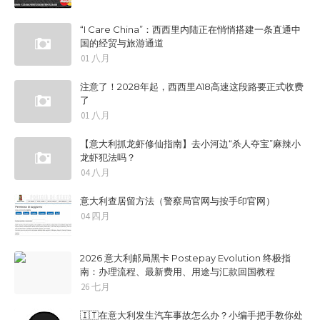
“I Care China”：西西里内陆正在悄悄搭建一条直通中
国的经贸与旅游通道
01 八月
注意了！2028年起，西西里A18高速这段路要正式收费
了
01 八月
【意大利抓龙虾修仙指南】去小河边“杀人夺宝”麻辣小
龙虾犯法吗？
04 八月
意大利查居留方法（警察局官网与按手印官网）
04 四月
2026 意大利邮局黑卡 Postepay Evolution 终极指
南：办理流程、最新费用、用途与汇款回国教程
26 七月
🇮🇹在意大利发生汽车事故怎么办？小编手把手教你处