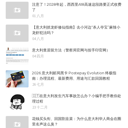
注意了！2028年起，西西里A18高速这段路要正式收费
了
01 八月
【意大利抓龙虾修仙指南】去小河边“杀人夺宝”麻辣小
龙虾犯法吗？
04 八月
意大利查居留方法（警察局官网与按手印官网）
04 四月
2026 意大利邮局黑卡 Postepay Evolution 终极指
南：办理流程、最新费用、用途与汇款回国教程
26 七月
🇮🇹在意大利发生汽车事故怎么办？小编手把手教你处
理过程
23 十二月
花钱买头衔、回国割韭菜：为什么意大利华人商会在圈
里名声这么臭？