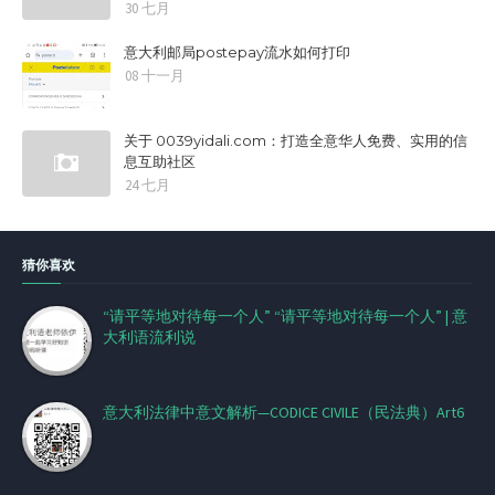
30 七月
意大利邮局postepay流水如何打印
08 十一月
关于 0039yidali.com：打造全意华人免费、实用的信
息互助社区
24 七月
猜你喜欢
“请平等地对待每一个人” “请平等地对待每一个人” | 意
大利语流利说
意大利法律中意文解析—CODICE CIVILE（民法典）Art6