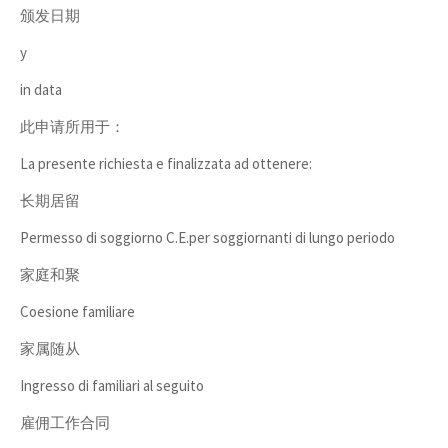
颁发日期
y
in data
此申请所用于：
La presente richiesta e finalizzata ad ottenere:
长期居留
Permesso di soggiorno C.E.per soggiornanti di lungo periodo
家庭和聚
Coesione familiare
家属随从
Ingresso di familiari al seguito
雇佣工作合同