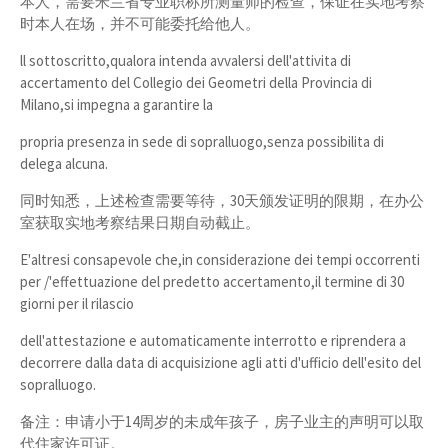
本人，需要米兰省专业职称所测量师的检查，保证在实地考察
时本人在场，并不可能委托给他人。
ll sottoscritto,qualora intenda avvalersi dell'attivita di
accertamento del Collegio dei Geometri della Provincia di
Milano,si impegna a garantire la
propria presenza in sede di sopralluogo,senza possibilita di
delega alcuna.
同时知悉，上述检查需要等待，30天颁发证明的限期，在办公
室获取实地考察结果日期自动截止。
E'altresi consapevole che,in considerazione dei tempi occorrenti
per /'effettuazione del predetto accertamento,il termine di 30
giorni per il rilascio
dell'attestazione e automaticamente interrotto e riprendera a
decorrere dalla data di acquisizione agli atti d'ufficio dell'esito del
sopralluogo.
备注：申请小于14周岁的未成年孩子，房子业主的声明可以取
代住家许可证。