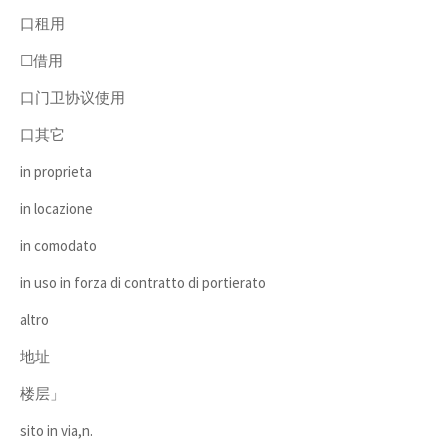
口租用
☐借用
口门卫协议使用
口其它
in proprieta
in locazione
in comodato
in uso in forza di contratto di portierato
altro
地址
楼层」
sito in via,n.