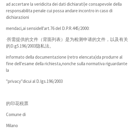
ad accertare la veridicita dei dati dichiarati)e consapevole della
responsabilita penale cui possa andare incontro in caso di
dichiarazioni
mendaci,ai sensidell'art.76 del D.P.R.445/2000:
·所需提供的文件（背面列表）是为检测申请的文件，以及有关
的D.g5.196/2003隐私法。
informato della documentazione (retro elencata)da produrre al
fine dell'esame della richiesta,nonche sulla normativa riguardante
la
"privacy"dicui al D.Igs.196/2003
的印花税票
Comune di
Milano