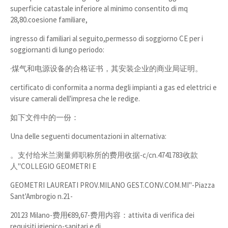
superficie catastale inferiore al minimo consentito di mq
28,80.coesione familiare,
ingresso di familiari al seguito,permesso di soggiorno CE per i
soggiornanti di lungo periodo:
·煤气和电源设备的合格证书，其安装企业的商业局证明。
certificato di conformita a norma degli impianti a gas ed elettrici e
visure camerali dell'impresa che le redige.
如下文件中的一份：
Una delle seguenti documentazioni in alternativa:
。支付给米兰测量师职称所的费用收据-c/cn.4741783收款
人"COLLEGIO GEOMETRI E
GEOMETRI LAUREATI PROV.MILANO GEST.CONV.COM.MI"-Piazza
Sant'Ambrogio n.21-
20123 Milano-费用€89,67-费用内容：attivita di verifica dei
requisiti igienico-sanitari e di