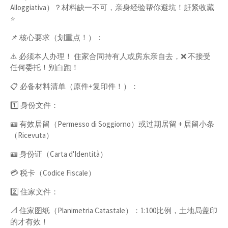
Alloggiativa）？材料缺一不可，亲身经验帮你避坑！赶紧收藏
⭐️
📌 核心要求（划重点！）：
⚠️ 必须本人办理！ 住家合同持有人或房东亲自去，❌ 不接受
任何委托！别白跑！
📋 必备材料清单（原件+复印件！）：
1️⃣ 身份文件：
🪪 有效居留（Permesso di Soggiorno）或过期居留 + 居留小条
（Ricevuta）
🪪 身份证（Carta d'Identità）
💳 税卡（Codice Fiscale）
2️⃣ 住家文件：
📐 住家图纸（Planimetria Catastale）：1:100比例，土地局盖印
的才有效！