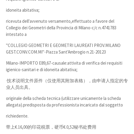
idoneita abitativa;
ricevuta dell'avvenuto versamento,effettuato a favore del
Collegio dei Geometri della Provincia di Milano-c/c n.4741783
intestato a
"COLLEGIO GEOMETRI E GEOMETRI LAUREATI PROV.MILANO
GEST.CONV.COM.MI"-Piazza Sant'Ambrogio n.21-20123
Milano-IMPORTO E89,67-causale:attivita di verifica dei requisiti
igienico-sanitari e di idoneita abitativa;
·技术说明文件原件（仅使用其附加表格），由申请人指定的专
业人员出具。
originale della scheda tecnica (utilizzare unicamente la scheda
allegata).predisposta da professionista incaricato dal soggetto
richiedente.
带上€.16,00的印花税票，硬币€.0,52秘书处费用