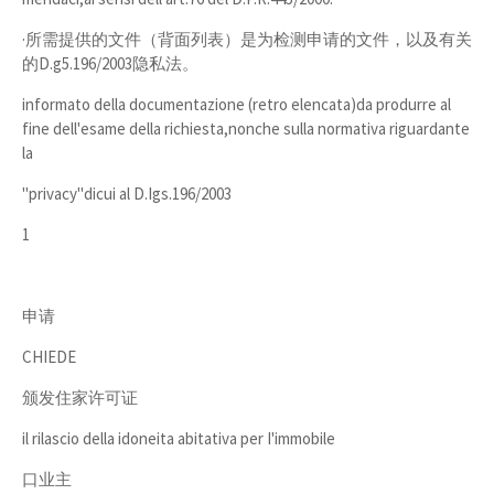
·所需提供的文件（背面列表）是为检测申请的文件，以及有关
的D.g5.196/2003隐私法。
informato della documentazione (retro elencata)da produrre al
fine dell'esame della richiesta,nonche sulla normativa riguardante
la
"privacy"dicui al D.Igs.196/2003
1
申请
CHIEDE
颁发住家许可证
il rilascio della idoneita abitativa per I'immobile
口业主