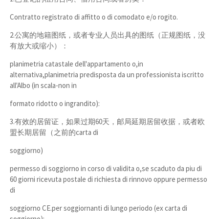
Contratto registrato di affitto o di comodato e/o rogito.
2.公寓的地籍图纸，或者专业人员出具的图纸（正规图纸，没
有放大或缩小）：
planimetria catastale dell'appartamento o,in
alternativa,planimetria predisposta da un professionista iscritto
all'Albo (in scala-non in
formato ridotto o ingrandito):
3.有效的居留证，如果过期60天，邮局延期居留收据，或者欧
盟长期居留（之前的carta di
soggiorno)
permesso di soggiorno in corso di validita o,se scaduto da piu di
60 giorni ricevuta postale di richiesta di rinnovo oppure permesso
di
soggiorno CE.per soggiornanti di lungo periodo (ex carta di
soggiorno):