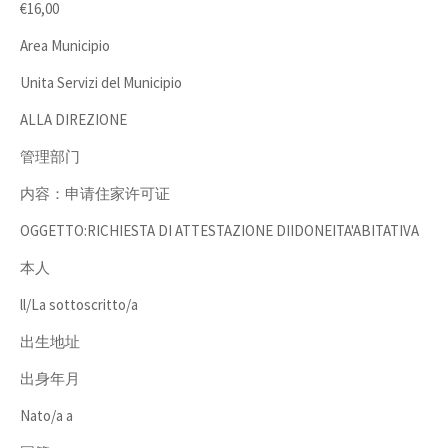
€16,00
Area Municipio
Unita Servizi del Municipio
ALLA DIREZIONE
管理部门
内容：申请住家许可证
OGGETTO:RICHIESTA DI ATTESTAZIONE DIIDONEITA'ABITATIVA
本人
ll/La sottoscritto/a
出生地址
出身年月
Nato/a a