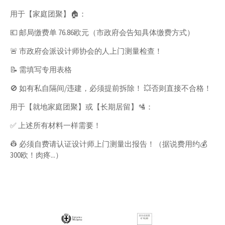
用于【家庭团聚】🏠：
💶 邮局缴费单 76.86欧元（市政府会告知具体缴费方式）
🚨 市政府会派设计师协会的人上门测量检查！
📝 需填写专用表格
🚫 如有私自隔间/违建，必须提前拆除！ 💥否则直接不合格！
用于【就地家庭团聚】或【长期居留】🛂：
✅ 上述所有材料一样需要！
👷 必须自费请认证设计师上门测量出报告！（据说费用约💰
300欧！肉疼...）