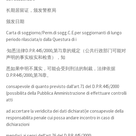
长期居留证，颁发警察局
颁发日期
Carta di soggiorno/Perm.di sogg.C.E.per soggiornanti di lungo
periodo rilasciata/o dalla Questura di i
·知悉法律D.P.R.445/2000,第71章的规定（公共行政部门可能对
声明的事实核实和检查），知
悉如果申明不属实，可能会受到刑法的制裁，法律依据
D.P.R445/2000,第76章。
consapevole di quanto previsto dall'art.71 del D.P.R.445/2000
(possibilita della Pubblica Amministrazione di effettuare controlli
atti
ad accertare la veridicita dei dati dichiarati)e consapevole della
responsabilita penale cui possa andare incontro in caso di
dichiarazioni
mendaci,ai sensi dell'art.76 del D.P.R.445/2000: