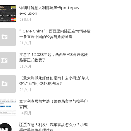
详细讲解意大利邮局黑卡postepay
evolution
03 四月
“I Care China”：西西里内陆正在悄悄搭建
一条直通中国的经贸与旅游通道
01 八月
注意了！2028年起，西西里A18高速这段
路要正式收费了
01 八月
【意大利抓龙虾修仙指南】去小河边“杀人
夺宝”麻辣小龙虾犯法吗？
04 八月
意大利查居留方法（警察局官网与按手印
官网）
04 四月
🇮🇹在意大利发生汽车事故怎么办？小编
手把手教你处理过程