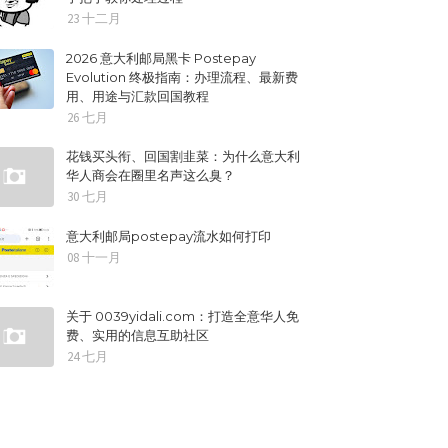
23 十二月
2026 意大利邮局黑卡 Postepay
Evolution 终极指南：办理流程、最新费
用、用途与汇款回国教程
26 七月
花钱买头衔、回国割韭菜：为什么意大利
华人商会在圈里名声这么臭？
30 七月
意大利邮局postepay流水如何打印
08 十一月
关于 0039yidali.com：打造全意华人免
费、实用的信息互助社区
24 七月