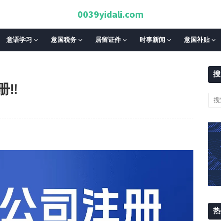
0039yidali.com
意语学习
意国税务
居留证件
时事新闻
意国补贴
搜
‼️
热