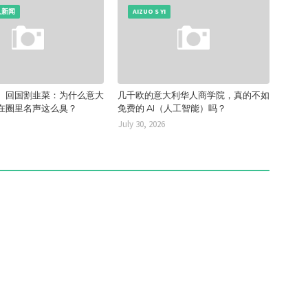
人新闻
AIZUO S YI
、回国割韭菜：为什么意大
几千欧的意大利华人商学院，真的不如
在圈里名声这么臭？
免费的 AI（人工智能）吗？
July 30, 2026