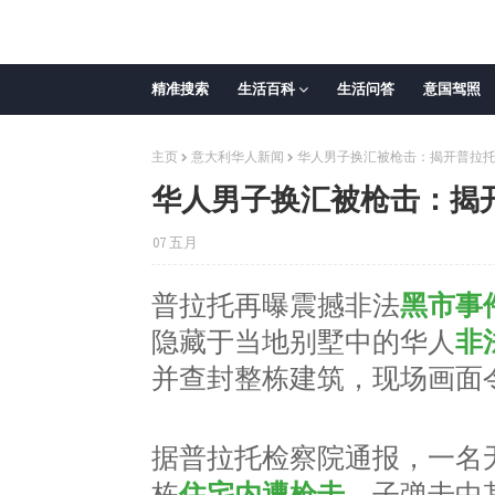
精准搜索
生活百科
生活问答
意国驾照
主页
意大利华人新闻
华人男子换汇被枪击：揭开普拉托
华人男子换汇被枪击：揭
07 五月
普拉托再曝震撼非法
黑市事
隐藏于当地别墅中的华人
非
并查封整栋建筑，现场画面
据普拉托检察院通报，一名
栋
住宅内遭枪击
，子弹击中