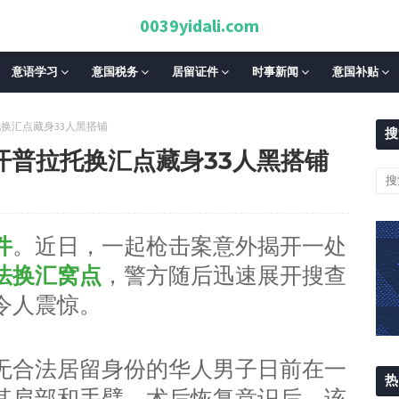
0039yidali.com
意语学习
意国税务
居留证件
时事新闻
意国补贴
换汇点藏身33人黑搭铺
搜
开普拉托换汇点藏身33人黑搭铺
件
。近日，一起枪击案意外揭开一处
法换汇窝点
，警方随后迅速展开搜查
令人震惊。
无合法居留身份的华人男子日前在一
热
其肩部和手臂。术后恢复意识后，该