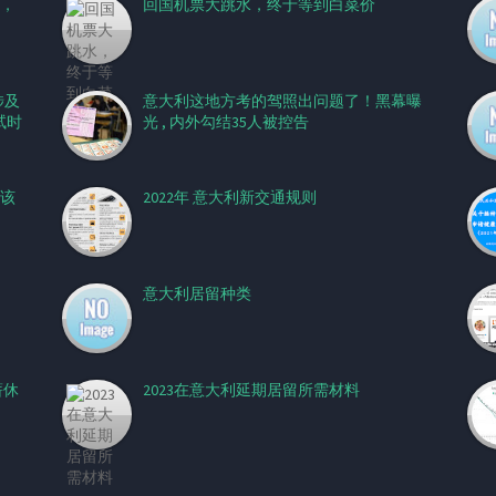
袭，
回国机票大跳水，终于等到白菜价
涉及
意大利这地方考的驾照出问题了！黑幕曝
试时
光 , 内外勾结35人被控告
该
2022年 意大利新交通规则
意大利居留种类
薪休
2023在意大利延期居留所需材料