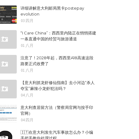
详细讲解意大利邮局黑卡postepay
evolution
03 四月
“I Care China”：西西里内陆正在悄悄搭建
一条直通中国的经贸与旅游通道
01 八月
注意了！2028年起，西西里A18高速这段
路要正式收费了
01 八月
【意大利抓龙虾修仙指南】去小河边“杀人
夺宝”麻辣小龙虾犯法吗？
04 八月
意大利查居留方法（警察局官网与按手印
官网）
04 四月
🇮🇹在意大利发生汽车事故怎么办？小编
手把手教你处理过程