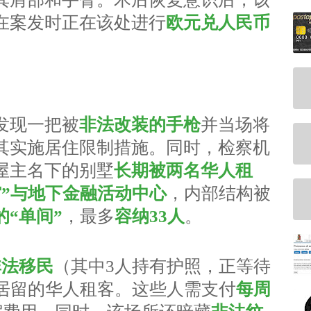
在案发时正在该处进行
欧元兑人民币
发现一把被
非法改装的手枪
并当场将
其实施居住限制措施。同时，检察机
屋主名下的别墅
长期被两名华人租
馆”与地下金融活动中心
，内部结构被
“单间”
，最多
容纳33人
。
非法移民
（其中3人持有护照，正等待
法居留的华人租客。这些人需支付
每周