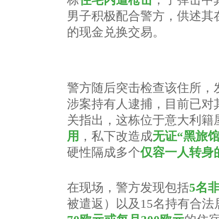
男子积极配合警方，供述其
的现金兑换交易。
警方随后突击检查该住所，
涉案持有人逮捕，目前已对
关指出，这栋位于意大利籍
用
，私下改造成
无证“黑旅
硬性隔成多个
仅容一人转身的
在现场，警方发现包括
5名
被遣返）以及15名持有合