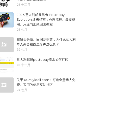
23 十二月
2026 意大利邮局黑卡 Postepay
Evolution 终极指南：办理流程、最新费
用、用途与汇款回国教程
26 七月
花钱买头衔、回国割韭菜：为什么意大利
华人商会在圈里名声这么臭？
30 七月
意大利邮局postepay流水如何打印
08 十一月
关于 0039yidali.com：打造全意华人免
费、实用的信息互助社区
24 七月