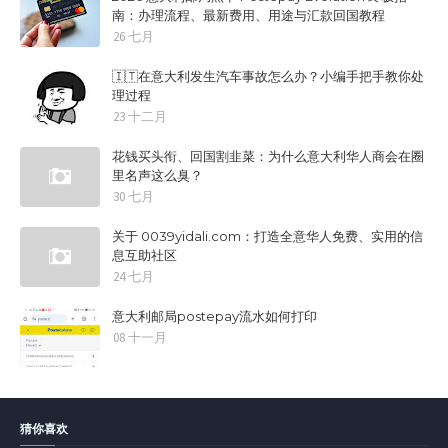
南：办理流程、最新费用、用途与汇款回国教程
26 七月
🇮🇹在意大利发生汽车事故怎么办？小编手把手教你处
理过程
23 十二月
花钱买头衔、回国割韭菜：为什么意大利华人商会在圈
里名声这么臭？
30 七月
关于 0039yidali.com：打造全意华人免费、实用的信
息互助社区
24 七月
意大利邮局postepay流水如何打印
08 十一月
猜你喜欢