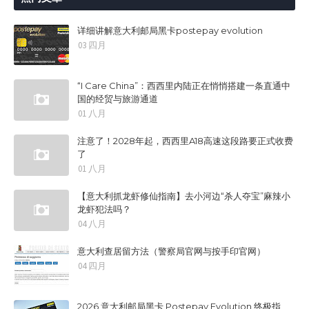
详细讲解意大利邮局黑卡postepay evolution
03 四月
“I Care China”：西西里内陆正在悄悄搭建一条直通中
国的经贸与旅游通道
01 八月
注意了！2028年起，西西里A18高速这段路要正式收费
了
01 八月
【意大利抓龙虾修仙指南】去小河边“杀人夺宝”麻辣小
龙虾犯法吗？
04 八月
意大利查居留方法（警察局官网与按手印官网）
04 四月
2026 意大利邮局黑卡 Postepay Evolution 终极指