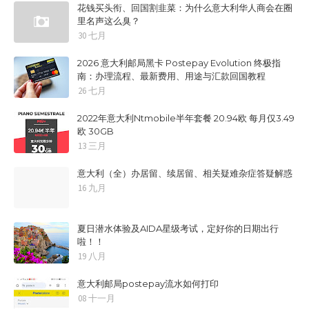
花钱买头衔、回国割韭菜：为什么意大利华人商会在圈
里名声这么臭？
30 七月
2026 意大利邮局黑卡 Postepay Evolution 终极指
南：办理流程、最新费用、用途与汇款回国教程
26 七月
2022年意大利Ntmobile半年套餐 20.94欧 每月仅3.49
欧 30GB
13 三月
意大利（全）办居留、续居留、相关疑难杂症答疑解惑
16 九月
夏日潜水体验及AIDA星级考试，定好你的日期出行
啦！！
19 八月
意大利邮局postepay流水如何打印
08 十一月